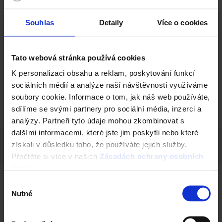
Souhlas
Detaily
Více o cookies
Tato webová stránka používá cookies
Contiton 12 - Engoba černá
K personalizaci obsahu a reklam, poskytování funkcí
sociálních médií a analýze naší návštěvnosti využíváme
soubory cookie. Informace o tom, jak náš web používáte,
Reference Tondach
sdílíme se svými partnery pro sociální média, inzerci a
analýzy. Partneři tyto údaje mohou zkombinovat s
dalšími informacemi, které jste jim poskytli nebo které
získali v důsledku toho, že používáte jejich služby.
Přečtěte si více v našich
Zásadách ochrany osobních
údajů
.
Výběr
Nutné
souhlasu
Od nejnovějšího
1
Výsledků