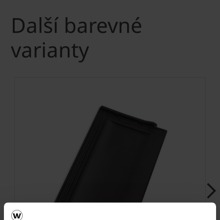
Další barevné
varianty
Next