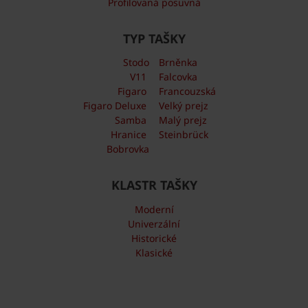
Profilovaná posuvná
TYP TAŠKY
Stodo
Brněnka
V11
Falcovka
Figaro
Francouzská
Figaro Deluxe
Velký prejz
Samba
Malý prejz
Hranice
Steinbrück
Bobrovka
KLASTR TAŠKY
Moderní
Univerzální
Historické
Klasické