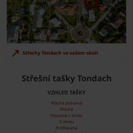
Střechy Tondach ve vašem okolí
Střešní tašky Tondach
VZHLED TAŠKY
Plochá posuvná
Plochá
Posuvná s vlnou
S vlnou
Profilovaná