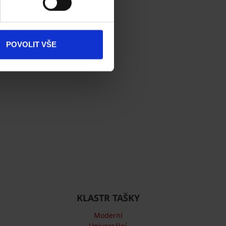
Dokumenty
ke stažení
Produkty
POVOLIT VŠE
Kontakty
KLASTR TAŠKY
Moderní
Univerzální