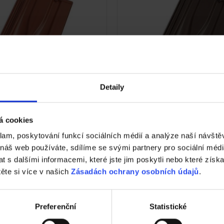
Detaily
á cookies
 11 - Engoba červená
Renoton 11 - Engoba 
klam, poskytování funkcí sociálních médií a analýze naší návšt
 náš web používáte, sdílíme se svými partnery pro sociální média
 s dalšími informacemi, které jste jim poskytli nebo které získa
těte si více v našich
Zásadách ochrany osobních údajů
.
Reference Tondach
Preferenční
Statistické