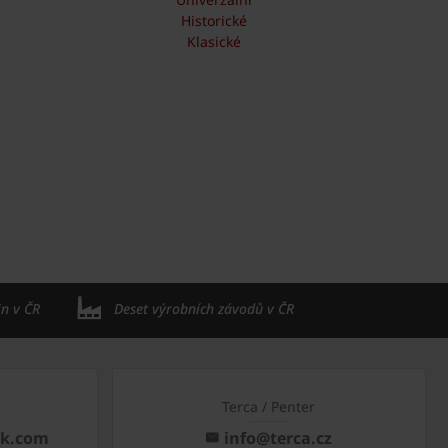
Historické
Klasické
in v ČR
Deset výrobních závodů v ČR
Terca / Penter
ck.com
info@terca.cz