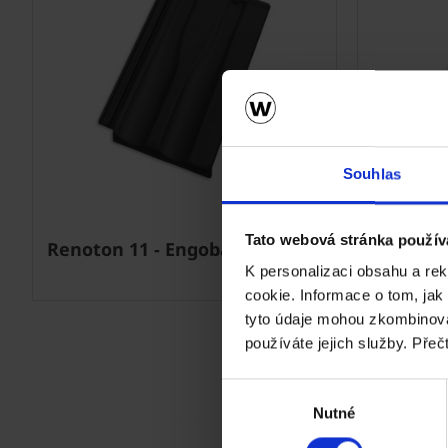
Next
Souhlas
Tato webová stránka použív
Renoton 11 - Engoba grafen
Renoton
K personalizaci obsahu a re
cookie. Informace o tom, jak
tyto údaje mohou zkombinovat
používáte jejich služby. Přeč
Výběr
Nutné
souhlasu