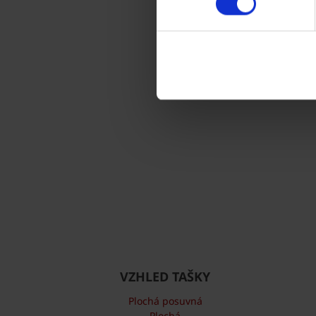
VZHLED TAŠKY
Plochá posuvná
Plochá