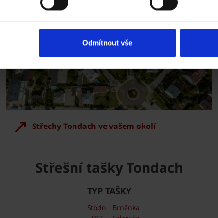
Odmítnout vše
Střechy Tondach ve vašem okolí
Střešní tašky Tondach
TYP TAŠKY
Stodo
Brněnka
V11
Falcovka