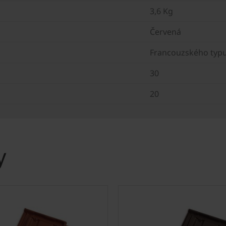
3,6 Kg
Červená
Francouzského typ
30
20
y