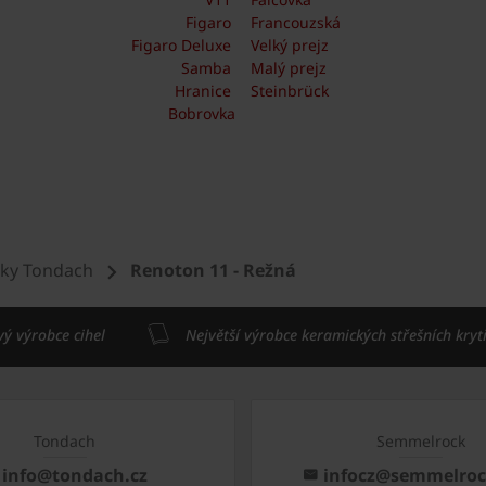
Figaro
Francouzská
Figaro Deluxe
Velký prejz
Samba
Malý prejz
Hranice
Steinbrück
Bobrovka
šky Tondach
Renoton 11 - Režná
vý výrobce cihel
Největší výrobce keramických střešních kryt
Tondach
Semmelrock
info@tondach.cz
infocz@semmelro