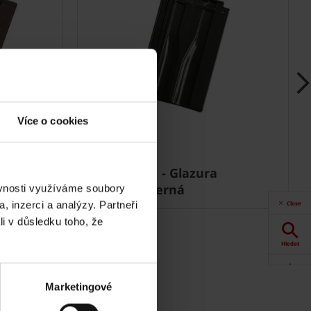
Více o cookies
hnědá
Renoton 11 - Glazura
Amadeus černá
ěvnosti využíváme soubory
Close
, inzerci a analýzy. Partneři
li v důsledku toho, že
Hledat
Akce
Marketingové