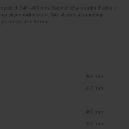
roztečích 340 - 400 mm. Boční drážky a vodní drážka v
klimatickým podmínkám. Tyto vlastnosti umožňují
 s posunem až o 60 mm.
465 mm
277 mm
400 mm
340 mm