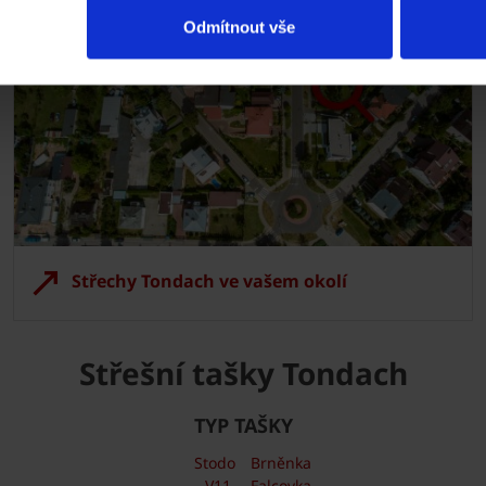
Odmítnout vše
Střechy Tondach ve vašem okolí
Střešní tašky Tondach
TYP TAŠKY
Stodo
Brněnka
V11
Falcovka