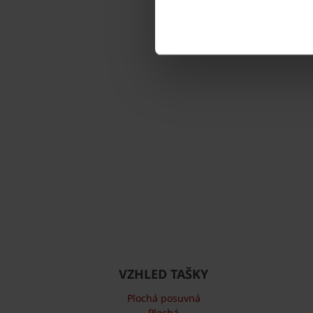
VZHLED TAŠKY
Plochá posuvná
Plochá