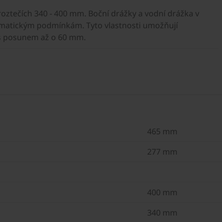
roztečích 340 - 400 mm. Boční drážky a vodní drážka v
klimatickým podmínkám. Tyto vlastnosti umožňují
 s posunem až o 60 mm.
465 mm
277 mm
400 mm
340 mm