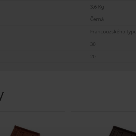
3,6 Kg
Černá
Francouzského typ
30
20
y