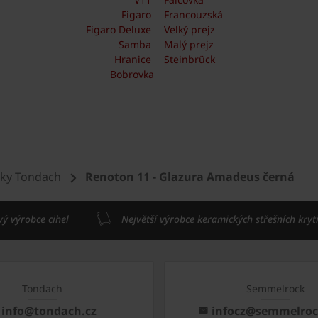
Figaro
Francouzská
Figaro Deluxe
Velký prejz
Samba
Malý prejz
Hranice
Steinbrück
Bobrovka
šky Tondach
Renoton 11 - Glazura Amadeus černá
vý výrobce cihel
Největší výrobce keramických střešních kryt
Tondach
Semmelrock
info@tondach.cz
infocz@semmelro