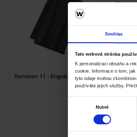
Souhlas
Next
Tato webová stránka použív
K personalizaci obsahu a re
cookie. Informace o tom, jak
Renoton 11 - Engoba grafen
Renoton
tyto údaje mohou zkombinovat
používáte jejich služby. Přeč
Výběr
Nutné
souhlasu