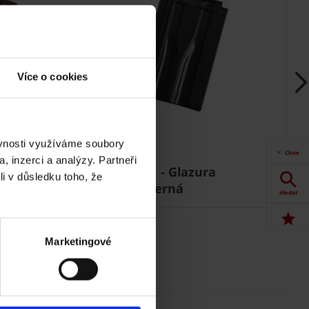
Více o cookies
ěvnosti využíváme soubory
Close
, inzerci a analýzy. Partneři
hnědá
Renoton 11 - Glazura
li v důsledku toho, že
Amadeus černá
Hledat
Akce
Marketingové
Dokumenty
ke stažení