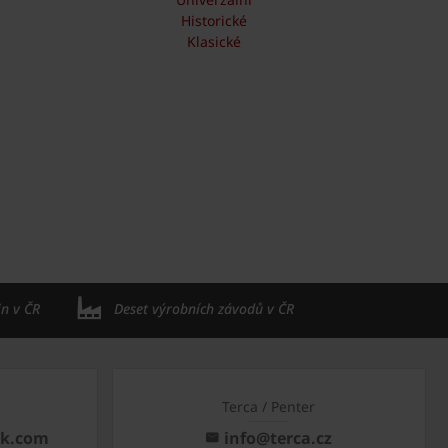
Historické
Klasické
in v ČR
Deset výrobních závodů v ČR
Terca / Penter
ck.com
info@terca.cz