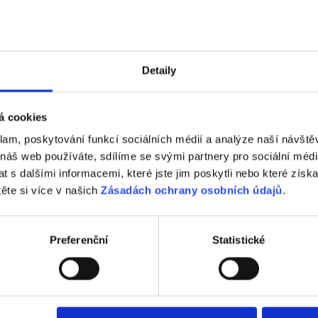
Detaily
á cookies
klam, poskytování funkcí sociálních médií a analýze naší návšt
 náš web používáte, sdílíme se svými partnery pro sociální média
 s dalšími informacemi, které jste jim poskytli nebo které získa
 14 - Režná
těte si více v našich
Zásadách ochrany osobních údajů
.
Reference Tondach
Preferenční
Statistické