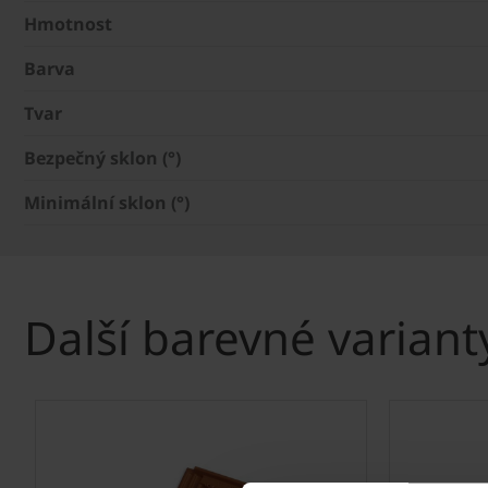
Hmotnost
Barva
Tvar
Bezpečný sklon (°)
Minimální sklon (°)
Další barevné variant