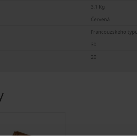
3,1 Kg
Červená
Francouzského typ
30
20
y