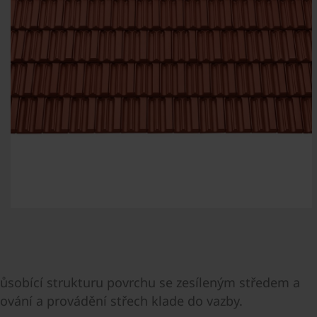
působící strukturu povrchu se zesíleným středem a
hování a provádění střech klade do vazby.