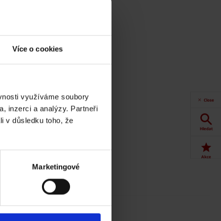
Více o cookies
ěvnosti využíváme soubory
Close
, inzerci a analýzy. Partneři
li v důsledku toho, že
Hledat
Akce
Marketingové
Dokumenty
ke stažení
Produkty