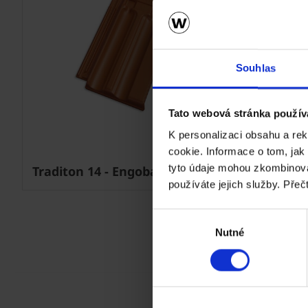
Souhlas
Tato webová stránka použív
K personalizaci obsahu a re
cookie. Informace o tom, jak
tyto údaje mohou zkombinovat
Traditon 14 - Engoba červená
Traditon
používáte jejich služby. Přeč
Výběr
Nutné
souhlasu