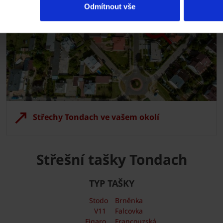
Odmítnout vše
Střechy Tondach ve vašem okolí
Střešní tašky Tondach
TYP TAŠKY
Stodo
Brněnka
V11
Falcovka
Figaro
Francouzská