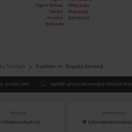
Figaro Deluxe
Velký prejz
Samba
Malý prejz
Hranice
Steinbrück
Bobrovka
šky Tondach
Traditon 14 - Engoba červená
vý výrobce cihel
Největší výrobce keramických střešních kryt
Tondach
Semmelrock
info@tondach.cz
infocz@semmelro