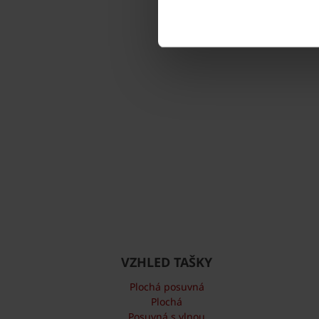
VZHLED TAŠKY
Plochá posuvná
Plochá
Posuvná s vlnou