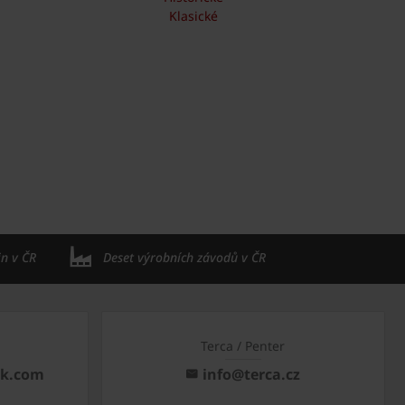
Klasické
in v ČR
Deset výrobních závodů v ČR
Terca / Penter
ck.com
info@terca.cz