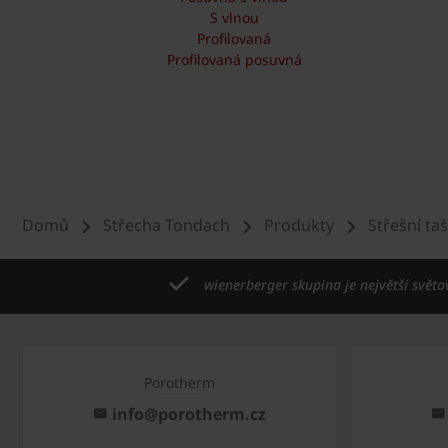
S vlnou
Profilovaná
Profilovaná posuvná
Domů
Střecha Tondach
Produkty
Střešní ta
wienerberger skupina je největší světo
Porotherm
info@porotherm.cz