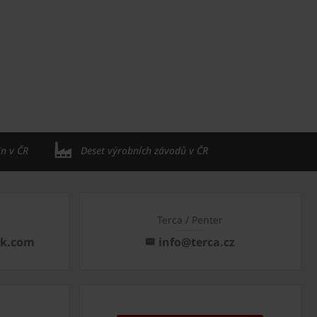
in v ČR
Deset výrobních závodů v ČR
Terca / Penter
ck.com
info@terca.cz