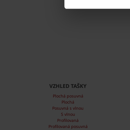
VZHLED TAŠKY
Plochá posuvná
Plochá
Posuvná s vlnou
S vlnou
Profilovaná
Profilovaná posuvná