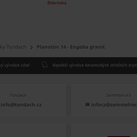
Bobrovka
šky Tondach
Planoton 14 - Engoba granit
vý výrobce cihel
Největší výrobce keramických střešních kryt
Tondach
Semmelrock
info@tondach.cz
infocz@semmelro