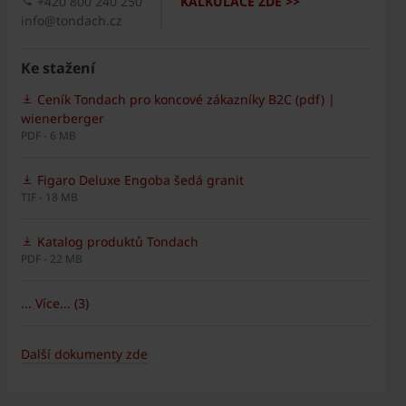
+420 800 240 250
KALKULACE ZDE >>
info@tondach.cz
Ke stažení
Ceník Tondach pro koncové zákazníky B2C (pdf) |
wienerberger
PDF - 6 MB
Figaro Deluxe Engoba šedá granit
TIF - 18 MB
Katalog produktů Tondach
PDF - 22 MB
... Více... (3)
Další dokumenty zde