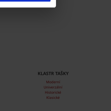
Kontakty
KLASTR TAŠKY
Moderní
Univerzální
Historické
Klasické