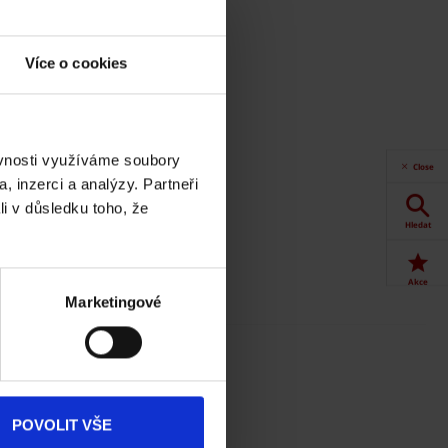
Více o cookies
ěvnosti využíváme soubory
Close
, inzerci a analýzy. Partneři
li v důsledku toho, že
Hledat
Akce
Marketingové
Dokumenty
ke stažení
Produkty
POVOLIT VŠE