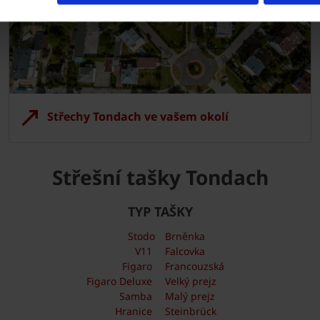
Střechy Tondach ve vašem okolí
Střešní tašky Tondach
TYP TAŠKY
Stodo
Brněnka
V11
Falcovka
Figaro
Francouzská
Figaro Deluxe
Velký prejz
Samba
Malý prejz
Hranice
Steinbrück