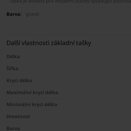
Taška je vhodná pro moderní stavby vyžadující plochou
Barva:
granit
Další vlastnosti základní tašky
Délka
Šířka
Krycí délka
Maximální krycí délka
Minimální krycí délka
Hmotnost
Barva