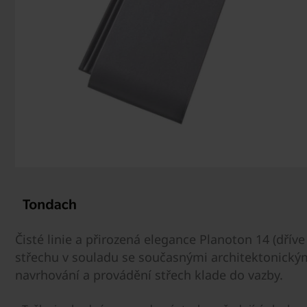
Čisté linie a přirozená elegance Planoton 14 (dřív
střechu v souladu se současnými architektonickými
navrhování a provádění střech klade do vazby.