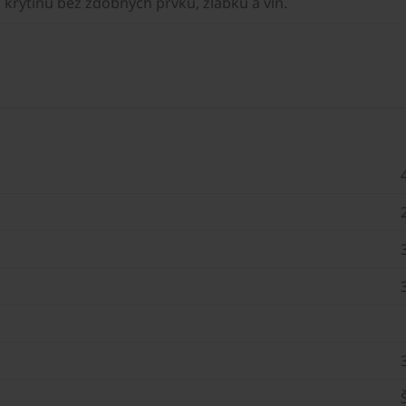
 krytinu bez zdobných prvků, žlábků a vln.