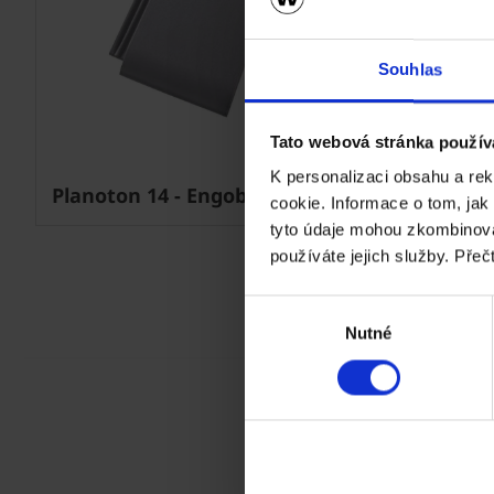
Souhlas
Tato webová stránka použív
K personalizaci obsahu a re
Planoton 14 - Engoba granit
cookie. Informace o tom, jak
tyto údaje mohou zkombinovat
používáte jejich služby. Přeč
Výběr
Nutné
souhlasu