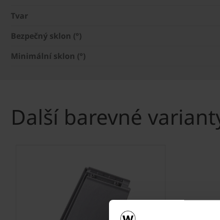
Tvar
Bezpečný sklon (°)
Minimální sklon (°)
Další barevné variant