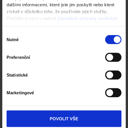
dalšími informacemi, které jste jim poskytli nebo které
Traditon 11 - Engoba černá
získali v důsledku toho, že používáte jejich služby.
Přečtěte si více v našich
Zásadách ochrany osobních
údajů
.
Reference Tondach
Výběr
Nutné
souhlasu
Preferenční
Statistické
Marketingové
POVOLIT VŠE
Střechy Tondach ve vašem okolí