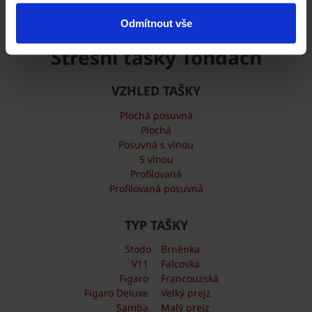
Odmítnout vše
Střešní tašky Tondach
VZHLED TAŠKY
Plochá posuvná
Plochá
Posuvná s vlnou
S vlnou
Profilovaná
Profilovaná posuvná
TYP TAŠKY
Stodo
Brněnka
V11
Falcovka
Figaro
Francouzská
Figaro Deluxe
Velký prejz
Samba
Malý prejz