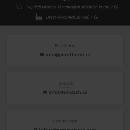
Největší výrobce keramických střešních krytin v ČR
Deset výrobních závodů v ČR
Porotherm
info@porotherm.cz
Tondach
info@tondach.cz
Semmelrock
infocz@semmelrock.com