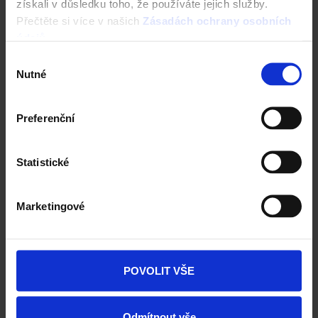
získali v důsledku toho, že používáte jejich služby.
Přečtěte si více v našich
Zásadách ochrany osobních
Traditon 11 - Engoba černá
údajů
.
Výběr
Nutné
souhlasu
Reference Tondach
Preferenční
Statistické
Marketingové
POVOLIT VŠE
Odmítnout vše