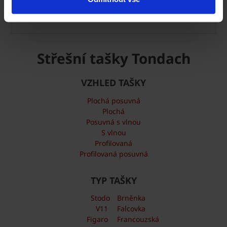
Střechy Tondach ve vašem okolí
Střešní tašky Tondach
VZHLED TAŠKY
Plochá posuvná
Plochá
Posuvná s vlnou
S vlnou
Profilovaná
Profilovaná posuvná
TYP TAŠKY
Stodo
Brněnka
V11
Falcovka
Figaro
Francouzská