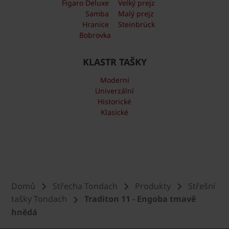
Figaro Deluxe
Velký prejz
Samba
Malý prejz
Hranice
Steinbrück
Bobrovka
KLASTR TAŠKY
Moderní
Univerzální
Historické
Klasické
Domů
Střecha Tondach
Produkty
Střešní
tašky Tondach
Traditon 11 - Engoba tmavě
hnědá