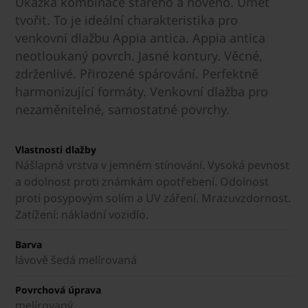
Ukázka kombinace starého a nového. Umět
tvořit. To je ideální charakteristika pro
venkovní dlažbu Appia antica. Appia antica
neotloukaný povrch. Jasné kontury. Věcné,
zdrženlivé. Přirozené spárování. Perfektně
harmonizující formáty. Venkovní dlažba pro
nezaměnitelné, samostatné povrchy.
Vlastnosti dlažby
Nášlapná vrstva v jemném stínování. Vysoká pevnost
a odolnost proti známkám opotřebení. Odolnost
proti posypovým solím a UV záření. Mrazuvzdornost.
Zatížení: nákladní vozidlo.
Barva
lávově šedá melírovaná
Povrchová úprava
melírovaný