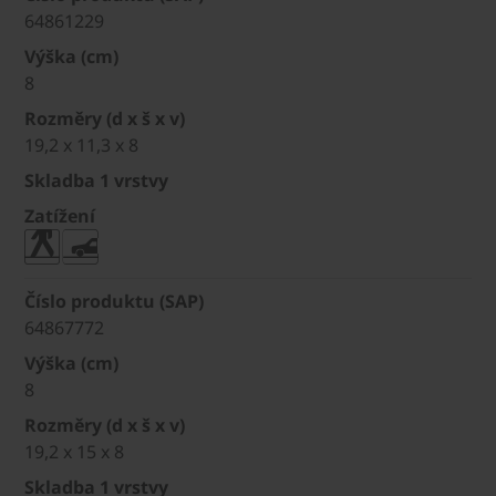
64861229
Výška (cm)
8
Rozměry (d x š x v)
19,2 x 11,3 x 8
Skladba 1 vrstvy
Zatížení
Číslo produktu (SAP)
64867772
Výška (cm)
8
Rozměry (d x š x v)
19,2 x 15 x 8
Skladba 1 vrstvy