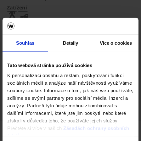
Zatížení
Číslo produktu (SAP)
64861233
Souhlas
Detaily
Více o cookies
Výška (cm)
8
Tato webová stránka používá cookies
Rozměry (d x š x v)
19,2 x 22,6 x 8
K personalizaci obsahu a reklam, poskytování funkcí
sociálních médií a analýze naší návštěvnosti využíváme
Skladba 1 vrstvy
soubory cookie. Informace o tom, jak náš web používáte,
Zatížení
sdílíme se svými partnery pro sociální média, inzerci a
analýzy. Partneři tyto údaje mohou zkombinovat s
dalšími informacemi, které jste jim poskytli nebo které
získali v důsledku toho, že používáte jejich služby.
Přečtěte si více v našich
Zásadách ochrany osobních
údajů
.
Další barevné varianty