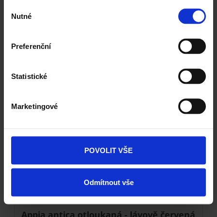
Výběr
Nutné
souhlasu
Preferenční
Statistické
Marketingové
Next
POVOLIT VŠE
Odmítnout vše
Appia antica otloukaná - lávově červená