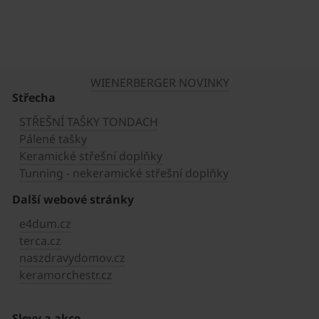
WIENERBERGER NOVINKY
Střecha
STŘEŠNÍ TAŠKY TONDACH
Pálené tašky
Keramické střešní doplňky
Tunning - nekeramické střešní doplňky
Další webové stránky
e4dum.cz
terca.cz
naszdravydomov.cz
keramorchestr.cz
Slevy a akce