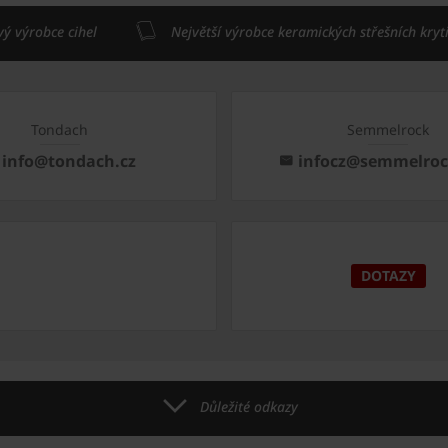
vý výrobce cihel
Největší výrobce keramických střešních kryt
Tondach
Semmelrock
info@tondach.cz
infocz@semmelro
DOTAZY
Důležité odkazy