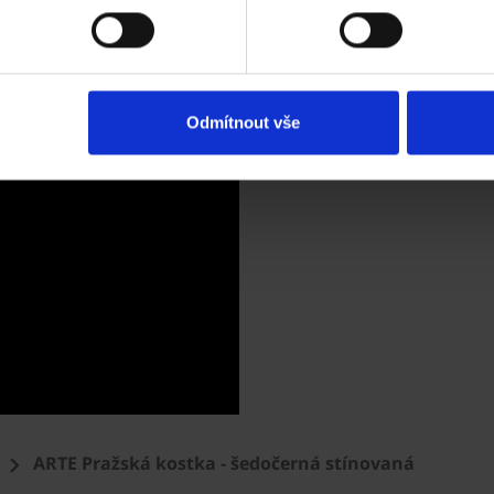
Odmítnout vše
ARTE Pražská kostka - šedočerná stínovaná