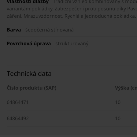
Vlastnosti dlažby
Tradiční vzhled kombinovaný s mode
variantám pokládky. Zabezpečení proti posunu díky Pa
záření. Mrazuvzdornost. Rychlá a jednoduchá pokládka. Z
Barva
šedočerná stínovaná
Povrchová úprava
strukturovaný
Technická data
Číslo produktu (SAP)
Výška (c
64864471
10
64864492
10