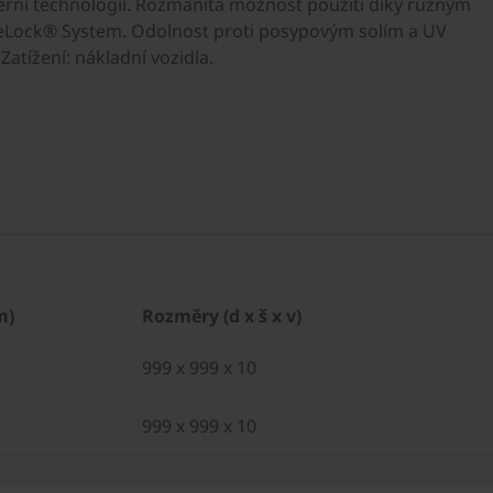
rní technologií. Rozmanitá možnost použití díky různým
veLock® System. Odolnost proti posypovým solím a UV
atížení: nákladní vozidla.
m)
Rozměry (d x š x v)
999 x 999 x 10
999 x 999 x 10