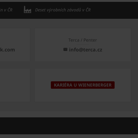
in v ČR
Deset výrobních závodů v ČR
Terca / Penter
ck.com
info@terca.cz
KARIÉRA U WIENERBERGER