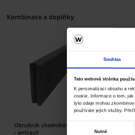
Kombinace a doplňky
Souhlas
Tato webová stránka použív
K personalizaci obsahu a re
cookie. Informace o tom, jak
tyto údaje mohou zkombinovat
používáte jejich služby. Přeč
Obrubník chodníkový METRA 5
Obrubní
Výběr
- antracit
10 - šed
Nutné
souhlasu