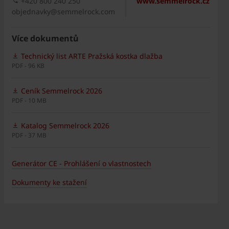
+420 800 240 250
www.semmelrock.cz
objednavky@semmelrock.com
Více dokumentů
Technický list ARTE Pražská kostka dlažba
PDF - 96 KB
Ceník Semmelrock 2026
PDF - 10 MB
Katalog Semmelrock 2026
PDF - 37 MB
Generátor CE - Prohlášení o vlastnostech
Dokumenty ke stažení