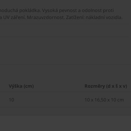
noduchá pokládka. Vysoká pevnost a odolnost proti
UV záření. Mrazuvzdornost. Zatížení: nákladní vozidla.
Výška (cm)
Rozměry (d x š x v)
10
10 x 16,50 x 10 cm