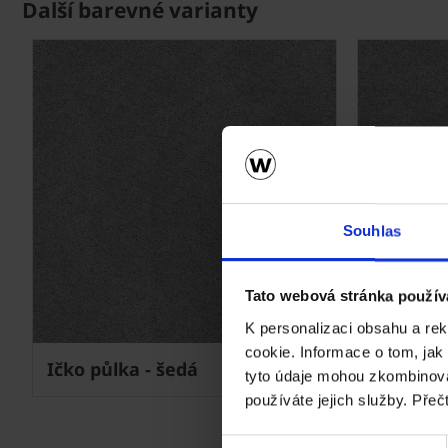
Další barevné varianty
Souhlas
Tato webová stránka použív
K personalizaci obsahu a re
cookie. Informace o tom, jak
Ičko půlka - šedá
Ičko půl
tyto údaje mohou zkombinovat
používáte jejich služby. Přeč
Výběr