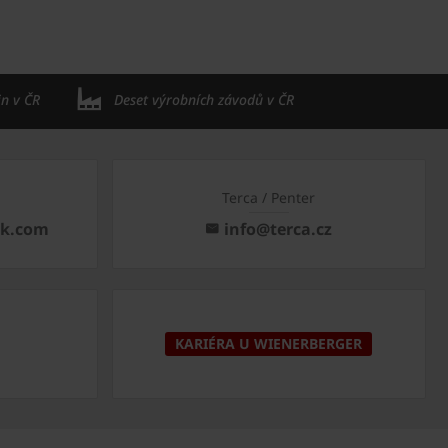
in v ČR
Deset výrobních závodů v ČR
Terca / Penter
ck.com
info@terca.cz
KARIÉRA U WIENERBERGER