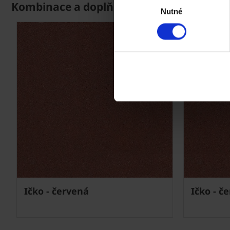
Kombinace a doplňky
Nutné
souhlasu
Next
Ičko - červená
Ičko - č