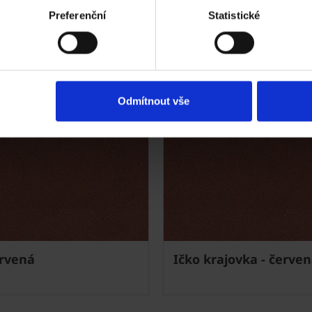
Preferenční
Statistické
Odmítnout vše
ervená
Ičko krajovka - červe