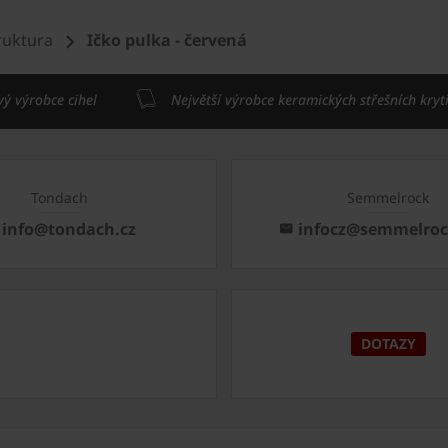
ruktura
Ičko pulka - červená
vý výrobce cihel
Největší výrobce keramických střešních kryt
Tondach
Semmelrock
info@tondach.cz
infocz@semmelro
DOTAZY