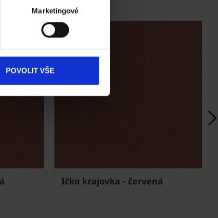
Akce
Marketingové
Dokumenty
ke stažení
Produkty
POVOLIT VŠE
Kontakty
ná
Ičko krajovka - červená