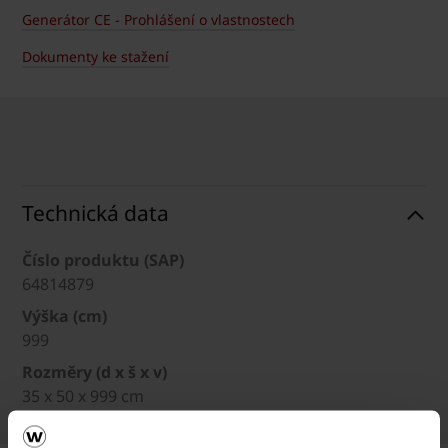
Generátor CE - Prohlášení o vlastnostech
Dokumenty ke stažení
Technická data
Číslo produktu (SAP)
64814879
Výška (cm)
999
Rozměry (d x š x v)
35 x 50 x 999 cm