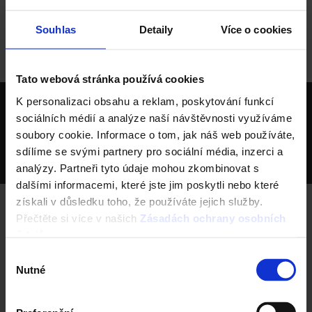
Souhlas
Detaily
Více o cookies
Domů
Dlažba Semmelrock
Produkty
Příslušenství
Spárovací křížek
Tato webová stránka používá cookies
wienerberger skupina je největší světový výrobce
K personalizaci obsahu a reklam, poskytování funkcí
sociálních médií a analýze naší návštěvnosti využíváme
cihel
soubory cookie. Informace o tom, jak náš web používáte,
Největší výrobce keramických střešních krytin v ČR
sdílíme se svými partnery pro sociální média, inzerci a
Deset výrobních závodů v ČR
analýzy. Partneři tyto údaje mohou zkombinovat s
dalšími informacemi, které jste jim poskytli nebo které
získali v důsledku toho, že používáte jejich služby.
Přečtěte si více v našich
Zásadách ochrany osobních
Porotherm
údajů
.
info@porotherm.cz
Výběr
Nutné
souhlasu