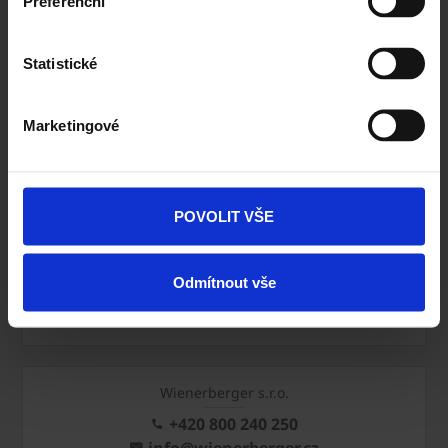
Preferenční
Tondach
info@tondach.cz
Statistické
Marketingové
Semmelrock
infocz@semmelrock.com
POVOLIT VŠE
Terca / Penter
Odmítnout vše
info@terca.cz
Wienerberger s.r.o.
+420 800 240 250
info@wienerberger.cz