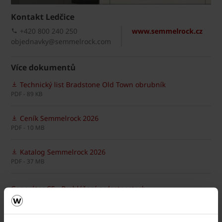
Kontakt Ledčice
+420 800 240 250
www.semmelrock.cz
objednavky@semmelrock.com
Více dokumentů
Technický list Bradstone Old Town obrubník
PDF - 89 KB
Ceník Semmelrock 2026
PDF - 10 MB
Katalog Semmelrock 2026
PDF - 37 MB
Generátor CE - Prohlášení o vlastnostech
Dokumenty ke stažení