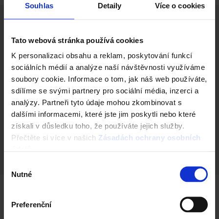
Souhlas
Detaily
Více o cookies
Tato webová stránka používá cookies
K personalizaci obsahu a reklam, poskytování funkcí
Technická data
sociálních médií a analýze naší návštěvnosti využíváme
soubory cookie. Informace o tom, jak náš web používáte,
Číslo produktu (SAP)
sdílíme se svými partnery pro sociální média, inzerci a
668211256
analýzy. Partneři tyto údaje mohou zkombinovat s
Výška (cm)
dalšími informacemi, které jste jim poskytli nebo které
15
získali v důsledku toho, že používáte jejich služby.
Přečtěte si více v našich
Zásadách ochrany osobních
Rozměry (d x š x v)
údajů
.
60 x 4 x 15 cm
Výběr
Nutné
souhlasu
Domů
Dlažba Semmelrock
Produkty
Preferenční
Schody a obrubníky
Bradstone Old Town