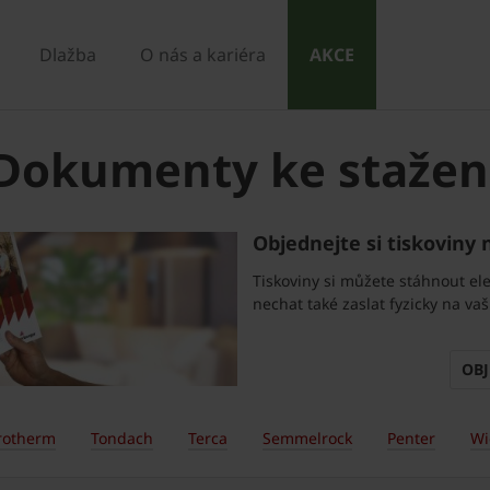
Dlažba
O nás a kariéra
AKCE
Dokumenty ke stažen
Objednejte si tiskoviny 
Tiskoviny si můžete stáhnout ele
nechat také zaslat fyzicky na va
OBJ
rotherm
Tondach
Terca
Semmelrock
Penter
Wi