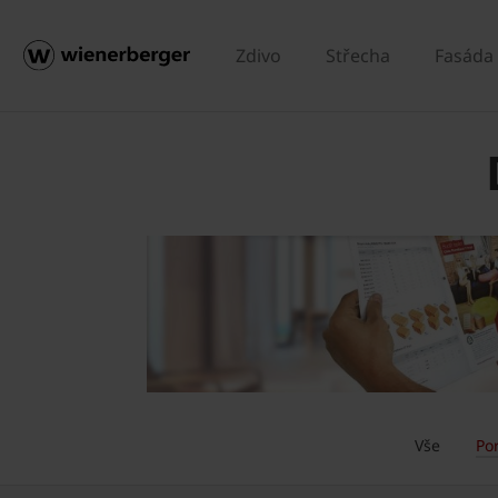
Zdivo
Střecha
Fasáda
Vše
Po