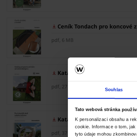
Ceník Tondach pro koncové zá
pdf, 6 MB
Katalog e4 dům od wienerbe
pdf, 27 MB
Souhlas
Tato webová stránka použív
Katalog Semmelrock 2026
K personalizaci obsahu a re
cookie. Informace o tom, jak
pdf, 37 MB
tyto údaje mohou zkombinovat