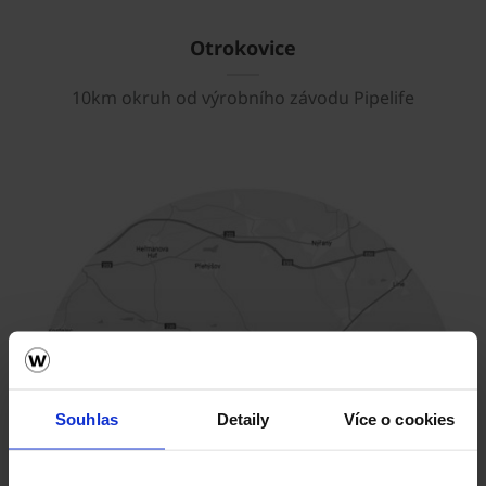
Otrokovice
10km okruh od výrobního závodu Pipelife
Souhlas
Detaily
Více o cookies