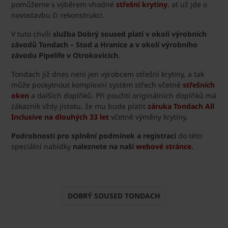
pomůžeme s výběrem vhodné
střešní krytiny
, ať už jde o
novostavbu či rekonstrukci.
V tuto chvíli
služba Dobrý soused platí v okolí výrobních
závodů Tondach – Stod a Hranice a v okolí výrobního
závodu Pipelife v Otrokovicích
.
Tondach již dnes není jen výrobcem střešní krytiny, a tak
může poskytnout komplexní systém střech včetně
střešních
oken
a dalších doplňků. Při použití originálních doplňků má
zákazník vždy jistotu, že mu bude platit
záruka Tondach All
Inclusive na dlouhých 33 let
včetně výměny krytiny.
Podrobnosti pro splnění podmínek a registraci
do této
speciální nabídky
naleznete na naší
webové stránce
.
DOBRÝ SOUSED TONDACH