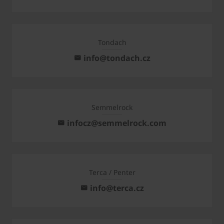
Tondach
info@tondach.cz
Semmelrock
infocz@semmelrock.com
Terca / Penter
info@terca.cz