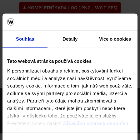
KOMPLETNÍ SADA LOG (.PNG, .SVG I .EPS)
Loga jsou určena k externímu užití pouze oprávněným
uživatelům z řad tiskových médií, reklamních agentur
Souhlas
Detaily
Více o cookies
a obchodních partnerů. Loga jsou registrované ochranné
známky a porušení práv k užití ochranné známky je trestné
podle zákona.
Tato webová stránka používá cookies
Domů
O nás
O společnosti
Loga ke
K personalizaci obsahu a reklam, poskytování funkcí
stažení
sociálních médií a analýze naší návštěvnosti využíváme
soubory cookie. Informace o tom, jak náš web používáte,
sdílíme se svými partnery pro sociální média, inzerci a
wienerberger skupina je největší světový výrobce
analýzy. Partneři tyto údaje mohou zkombinovat s
cihel
dalšími informacemi, které jste jim poskytli nebo které
Největší výrobce keramických střešních krytin v ČR
získali v důsledku toho, že používáte jejich služby.
Přečtěte si více v našich
Zásadách ochrany osobních
Deset výrobních závodů v ČR
údajů
.