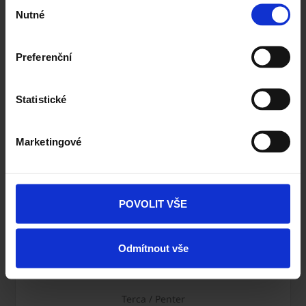
Výběr
Nutné
souhlasu
Porotherm
info@porotherm.cz
Preferenční
Statistické
Tondach
info@tondach.cz
Marketingové
POVOLIT VŠE
Semmelrock
infocz@semmelrock.com
Odmítnout vše
Terca / Penter