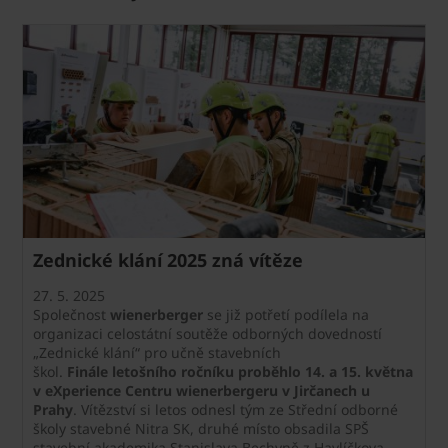
Zednické klání 2025 zná vítěze
27. 5. 2025
Společnost
wienerberger
se již potřetí podílela na
organizaci celostátní soutěže odborných dovedností
„Zednické klání“ pro učně stavebních
škol.
Finále letošního ročníku proběhlo 14. a 15. května
v eXperience Centru wienerbergeru v Jirčanech u
Prahy
. Vítězství si letos odnesl tým ze Střední odborné
školy stavebné Nitra SK, druhé místo obsadila SPŠ
stavební akademika Stanislava Bechyně z Havlíčkova