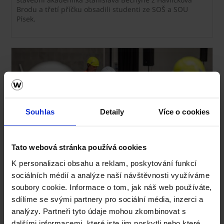
Brodu a třetí příčku obsadili studenti ze SOŠ a SOU
Písek.
Souhlas
Detaily
Více o cookies
Tato webová stránka používá cookies
K personalizaci obsahu a reklam, poskytování funkcí
Nezmeškejte další školení Porothermu
sociálních médií a analýze naší návštěvnosti využíváme
13. 5. 2025
soubory cookie. Informace o tom, jak náš web používáte,
První letošní školení zaměřené na jednovrstvé zdivo
sdílíme se svými partnery pro sociální média, inzerci a
Porotherm proběhlo na konci března v
eXperience
analýzy. Partneři tyto údaje mohou zkombinovat s
centru wienerberger v Dolních Jirčanech
. Účastníci ze
stavebních firem si odnesli cenné know-how, praktické
dalšími informacemi, které jste jim poskytli nebo které