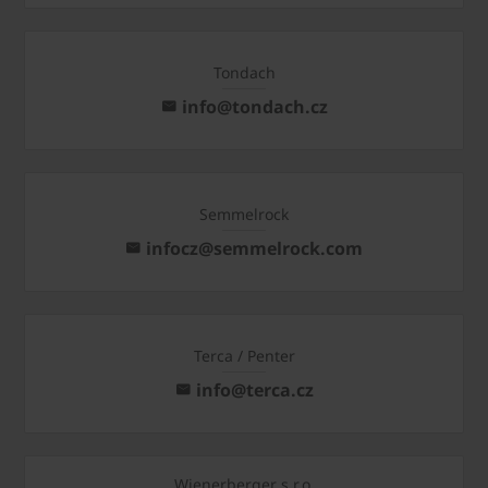
Tondach
info@tondach.cz
Semmelrock
infocz@semmelrock.com
Terca / Penter
info@terca.cz
Wienerberger s.r.o.