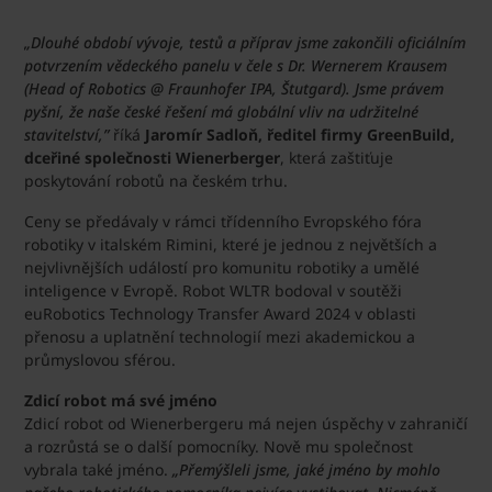
„Dlouhé období vývoje, testů a příprav jsme zakončili oficiálním
potvrzením vědeckého panelu v čele s Dr. Wernerem Krausem
(Head of Robotics @ Fraunhofer IPA, Štutgard). Jsme právem
pyšní, že naše české řešení má globální vliv na udržitelné
stavitelství,”
říká
Jaromír Sadloň, ředitel firmy GreenBuild,
dceřiné společnosti Wienerberger
, která zaštiťuje
poskytování robotů na českém trhu.
Ceny se předávaly v rámci třídenního Evropského fóra
robotiky v italském Rimini, které je jednou z největších a
nejvlivnějších událostí pro komunitu robotiky a umělé
inteligence v Evropě. Robot WLTR bodoval v soutěži
euRobotics Technology Transfer Award 2024 v oblasti
přenosu a uplatnění technologií mezi akademickou a
průmyslovou sférou.
Zdicí robot má své jméno
Zdicí robot od Wienerbergeru má nejen úspěchy v zahraničí
a rozrůstá se o další pomocníky. Nově mu společnost
vybrala také jméno.
„Přemýšleli jsme, jaké jméno by mohlo