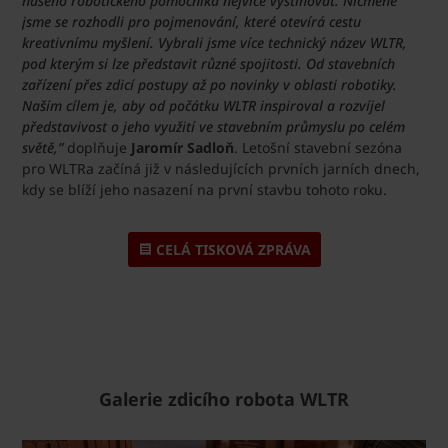
našeho robotického pomocníka nejvíce vystihovat. Nicméně
jsme se rozhodli pro pojmenování, které otevírá cestu
kreativnímu myšlení. Vybrali jsme více technický název WLTR,
pod kterým si lze představit různé spojitosti. Od stavebních
zařízení přes zdicí postupy až po novinky v oblasti robotiky.
Naším cílem je, aby od počátku WLTR inspiroval a rozvíjel
představivost o jeho využití ve stavebním průmyslu po celém
světě,”
doplňuje
Jaromír Sadloň
. Letošní stavební sezóna
pro WLTRa začíná již v následujících prvních jarních dnech,
kdy se blíží jeho nasazení na první stavbu tohoto roku.
CELÁ TISKOVÁ ZPRÁVA
Galerie zdicího robota WLTR