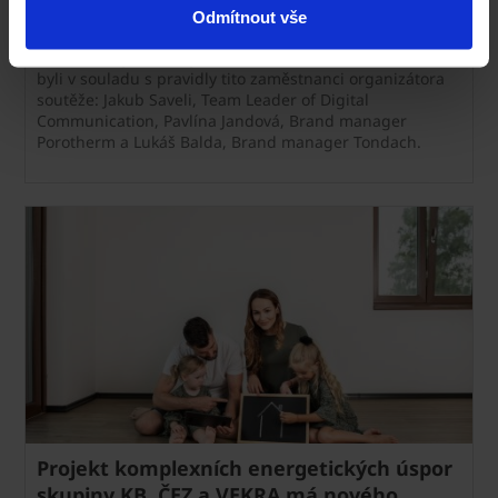
Soutěže o pořádnou střechu ZDARMA proběhlo ve
Odmítnout vše
čtvrtek 17. 4. 2025 na centrále společnosti Wienerberger
s.r.o. v Českých Budějovicích, Plachého 388/28. Přítomni
byli v souladu s pravidly tito zaměstnanci organizátora
soutěže: Jakub Saveli, Team Leader of Digital
Communication, Pavlína Jandová, Brand manager
Porotherm a Lukáš Balda, Brand manager Tondach.
Projekt komplexních energetických úspor
skupiny KB, ČEZ a VEKRA má nového