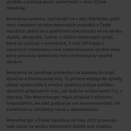
výrobků a posiluje pozici společnosti v rámci České
republiky.
Betonárna Lesonice, nacházející se v obci Martínkov, patří
mezi inovativní výrobce betonových produktů v České
republice. Jedná se o společnost specializující se na výrobu
dlažeb, obrubníků, tvárnic a dalších betonových prvků,
které se využívají v exteriérech. V roce 2019 byla v
Lesonicích instalována nová automatizovaná výrobní linka,
která posunula společnost mezi technologicky vyspělé
výrobce.
Betonárna se zaměřuje především na dodávky do krajů
Vysočina a Jihomoravský kraj. To přinese ekologické výhody,
jelikož výroba blíže k místům spotřeby snižuje potřebu
dlouhých přepravních tras, což vede ke snížení emisí CO₂ z
dopravy. Tím Wienerberger nejen přispívá k místnímu
hospodářství, ale také podporuje své environmentální cíle,
zaměřené na udržitelný rozvoj a dekarbonizaci.
Wienerberger v České republice od roku 2010 provozuje
také závod na výrobu betonových dlažeb pod značkou