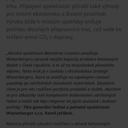
trhu. Připojení společnosti přináší také výhody
pro místní ekonomiku a životní prostředí.
Výroba blíže k místům spotřeby snižuje
potřebu dlouhých přepravních tras, což vede ke
snížení emisí CO₂ z dopravy.
„Akvizice společnosti Betonárna Lesonice umožňuje
Wienerbergeru výrazně navýšit kapacity produkce betonových
dlažeb v České republice, a to až na dvojnásobek původního
objemu. Tento krok je v souladu s dlouhodobou strategií
Wienerbergeru, která se zaměřuje na uspokojení rostoucí
poptávky po udržitelných stavebních materiálech. Zásadním
cílem je pro nás rozšíření portfolia produktů a služeb, abychom
se pro zákazníky stali komplexním dodavatelem udržitelných
řešení a mohli tak lépe reagovat na jejich současné i budoucí
potřeby,”
říká generální ředitel a jednatel společnosti
Wienerberger s.r.o. Kamil Jeřábek.
Akvizice přináší zásadní rozšíření v oblasti betonových