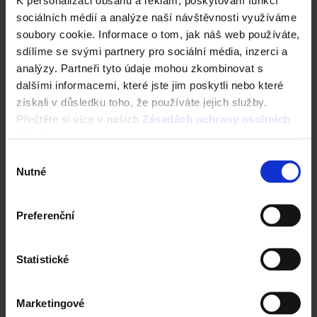
sociálních médií a analýze naší návštěvnosti využíváme
soubory cookie. Informace o tom, jak náš web používáte,
sdílíme se svými partnery pro sociální média, inzerci a
analýzy. Partneři tyto údaje mohou zkombinovat s
dalšími informacemi, které jste jim poskytli nebo které
získali v důsledku toho, že používáte jejich služby.
Přečtěte si více v našich
Zásadách ochrany osobních
údajů
.
Výběr
Nutné
souhlasu
Ke stažení
Preferenční
Wienerberger zdvojnásobuje kapacitu výroby
betonových dlažeb v Česku | Wienerberger
Statistické
PDF - 193 KB
Marketingové
Stáhnout vše (1)