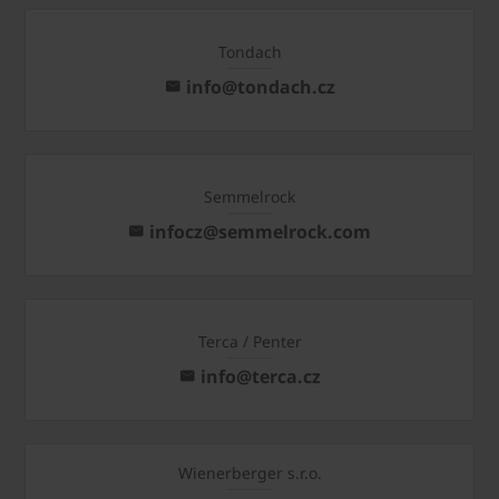
Tondach
info@tondach.cz
Semmelrock
infocz@semmelrock.com
Terca / Penter
info@terca.cz
Wienerberger s.r.o.