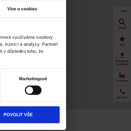
Více o cookies
Close
Hledat
la
ěvnosti využíváme soubory
rotherm
, inzerci a analýzy. Partneři
Akce
5 AKU -
li v důsledku toho, že
stická
Dokumenty
ke stažení
Marketingové
Produkty
Kontakty
POVOLIT VŠE