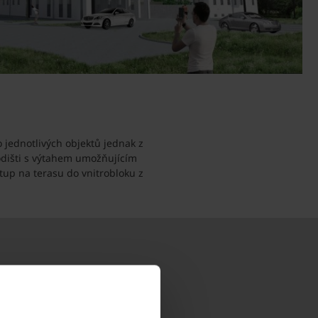
jednotlivých objektů jednak z
hodišti s výtahem umožňujícím
up na terasu do vnitrobloku z