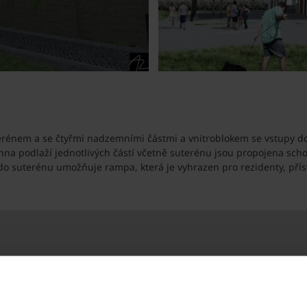
rénem a se čtyřmi nadzemními částmi a vnitroblokem se vstupy do 
chna podlaží jednotlivých částí včetně suterénu jsou propojena sc
o suterénu umožňuje rampa, která je vyhrazen pro rezidenty, příst
va v Olomouci
Použité produkty
rova.cz