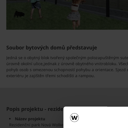
Soubor bytových domů představuje
Jedná se o obytný blok tvořený společným polozapuštěným sute
úrovně okolní ulice,jednak z úrovně obytného vnitrobloku. Vše
pohyb osob s omezenou schopností pohybu a orientace. Sjezd d
exteriéru je zajištěn třemi schodišti a rampou.
Popis projektu - rezidenční park Nová Wolkero
Název projektu
Rezidenční park Nová Wolkerova v Olomouci -
www.novawolke