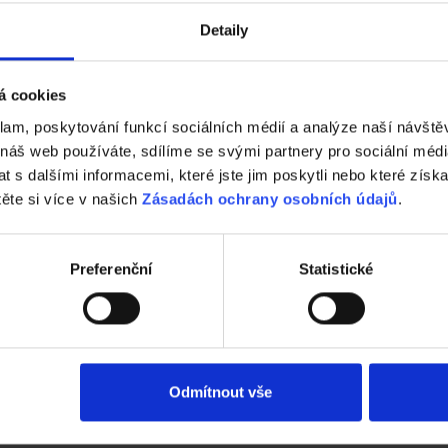
Detaily
á cookies
Cihla
Cih
klam, poskytování funkcí sociálních médií a analýze naší návšt
Porotherm
Po
 náš web používáte, sdílíme se svými partnery pro sociální média
25 AKU SYM
11.
 s dalšími informacemi, které jste jim poskytli nebo které získa
- Akustická
Aku
těte si více v našich
Zásadách ochrany osobních údajů
.
Preferenční
Statistické
Odmítnout vše