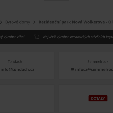
Bytové domy
Rezidenční park Nová Wolkerova - 
vý výrobce cihel
Největší výrobce keramických střešních kryt
Tondach
Semmelrock
info@tondach.cz
infocz@semmelro
DOTAZY