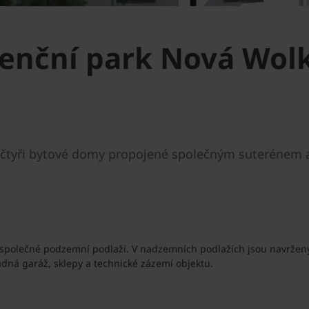
denční park Nová Wol
čtyři bytové domy propojené společným suterénem a 
společné podzemní podlaží. V nadzemních podlažích jsou navrženy b
ná garáž, sklepy a technické zázemí objektu.