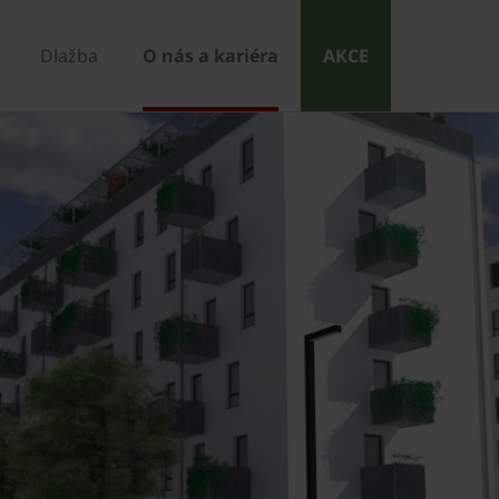
Dlažba
O nás a kariéra
AKCE