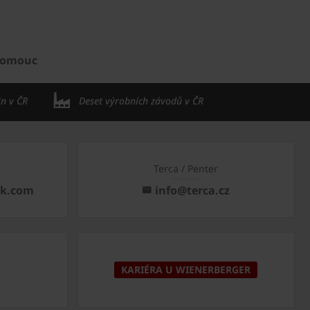
Olomouc
in v ČR
Deset výrobních závodů v ČR
Terca / Penter
ck.com
info@terca.cz
KARIÉRA U WIENERBERGER