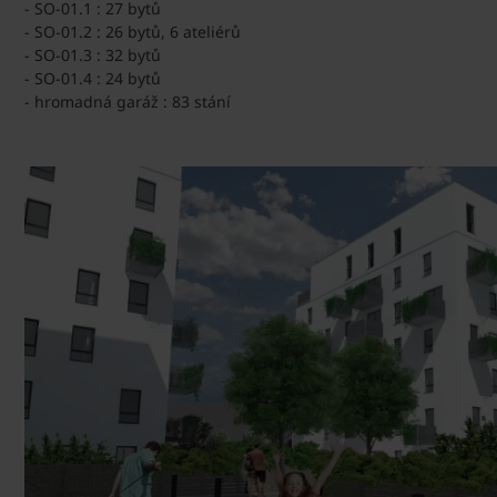
- SO-01.1 : 27 bytů
- SO-01.2 : 26 bytů, 6 ateliérů
- SO-01.3 : 32 bytů
- SO-01.4 : 24 bytů
- hromadná garáž : 83 stání