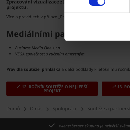
Zpracování vizualizace zůstává povinné pro studenty 
projektu.
Více o pravidlech v příloze „Pravidla Soutěže o nejlepší projekt 
Mediálními partnery soutěže j
Business Media One s.r.o.
VEGA společnost s ručením omezeným
Pravidla soutěže, přihláška
a další podklady k letošnímu ročník
12. ROČNÍK SOUTĚŽE O NEJLEPŠÍ
13. RO
PROJEKT
Domů
O nás
Spolupráce
Soutěže a partnerst
wienerberger skupina je největší světo