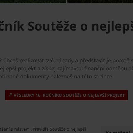
čník Soutěže o nejlep
? Chceš realizovat své nápady a představit je porotě
ejlepší projekt a získej zajímavou finanční odměnu až
potřebné dokumenty nalezneš na této stránce.
VÝSLEDKY 16. ROČNÍKU SOUTĚŽE O NEJLEPŠÍ PROJEKT
žení s názvem „Pravidla Soutěže o nejlepší