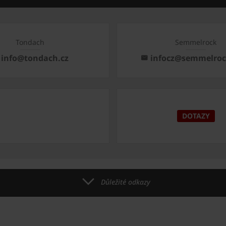
Tondach
Semmelrock
info@tondach.cz
infocz@semmelro
DOTAZY
Důležité odkazy