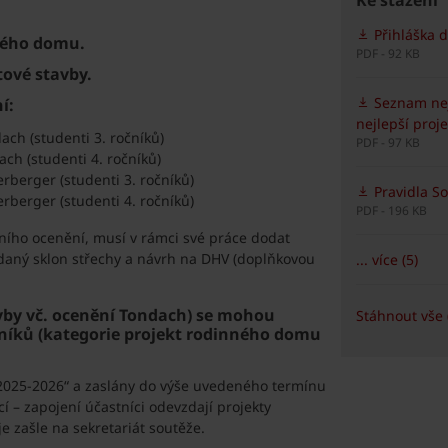
Ke stažení
Přihláška d
nného domu.
PDF - 92 KB
tové stavby.
Seznam nej
í:
nejlepší proj
ch (studenti 3. ročníků)
PDF - 97 KB
ch (studenti 4. ročníků)
rberger (studenti 3. ročníků)
Pravidla So
rberger (studenti 4. ročníků)
PDF - 196 KB
álního ocenění, musí v rámci své práce dodat
o daný sklon střechy a návrh na DHV (doplňkovou
... více (5)
avby vč. ocenění Tondach) se mohou
Stáhnout vše 
ročníků (kategorie projekt rodinného domu
 2025-2026“ a zaslány do výše uvedeného termínu
cí – zapojení účastníci odevzdají projekty
 zašle na sekretariát soutěže.