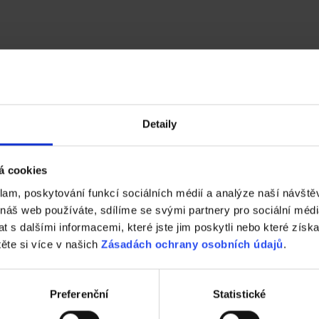
t, je omezený. Doporučujeme podat přihlášku co
Detaily
á cookies
klam, poskytování funkcí sociálních médií a analýze naší návšt
ně, přičemž jsou vždy vyhlášeny 3 vítězné práce za každou kategorii
 náš web používáte, sdílíme se svými partnery pro sociální média
 s dalšími informacemi, které jste jim poskytli nebo které získa
druhého, celostátního. Ve druhém kole se hodnocením postupujícíc
těte si více v našich
Zásadách ochrany osobních údajů
.
pců mediálních partnerů soutěže. Odměněny jsou vždy 3 projekty z 
ach). Porota může udělit mimořádnou cenu za inovativní přístup.
Preferenční
Statistické
u udělovány za obě dvě kola soutěže. Na odměnu se mohou těšit tak