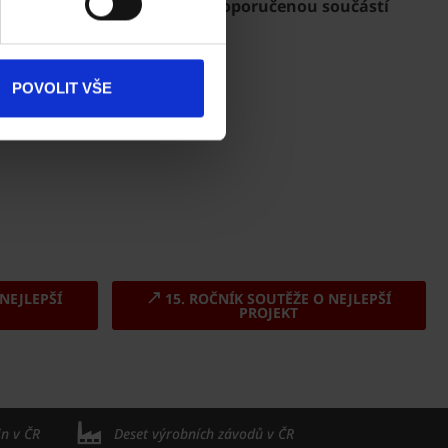
izace sice nepovinná, ale je doporučenou součástí
Dokumenty
ke stažení
Produkty
POVOLIT VŠE
Kontakty
NEJLEPŠÍ
15. ROČNÍK SOUTĚŽE O NEJLEPŠÍ
PROJEKT
in v ČR
Deset výrobních závodů v ČR