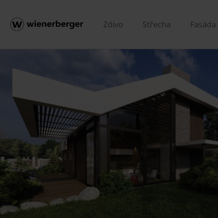
Zdivo
Střecha
Fasáda