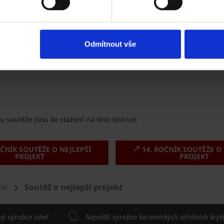
čtvrtých ročníků. Pro studenty třetích ročníků je vizual
2025-2026“.
Odmítnout vše
sou:
u soutěže jsou ke stažení na této stránce.
ČNÍK SOUTĚŽE O NEJLEPŠÍ
14. ROČNÍK SOUTĚŽE O 
PROJEKT
PROJEKT
ví
Soutěž o nejlepší projekt
vý výrobce cihel
Největší výrobce keramických střešních kryt