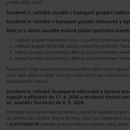
projekt 2025-2026“.
Studenti 3. ročníků soutěží v kategorii projekt rodi
Studenti 4. ročníků v kategorii projekt občanské a by
Dále je v rámci soutěže možné získat speciální oceněn
nejlepší projekt rodinného domu s použitím produktů Tonda
nejlepší projekt občanské stavby s použitím produktů Tonda
3. nejlepší projekt zpracovaný v BIM za použití knihoven wiene
4. nejlepší projekt zpracovaný v BIM za použití knihoven wiene
Pokud žáci chtějí se svými projekty soutěžit také v rámci speci
navíc také výkres a detail střechy a dále návrh typu krytiny pr
hydroizolační vrstvu).
Studenti 4. ročníků (kategorie občanské a bytové st
zapojit a přihlásit do 17. 4. 2026 a studenti třetích 
vč. ocenění Tondach) do 8. 5. 2026.
Přihlášky musí být označeny heslem „Soutěž o nejlepší projekt
na sekretariát soutěže. Stejné termíny platí i pro odevzdání pra
v
ELEKTRONICKÉ
podobě osobě pověřené vedením školy, která je