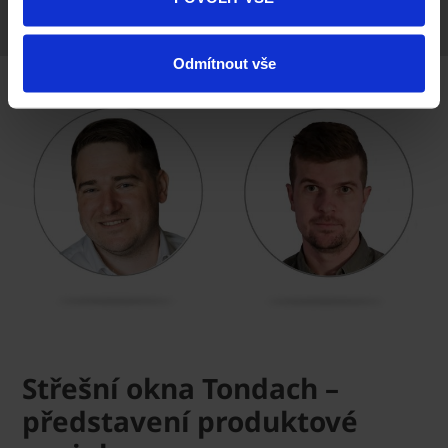
Odmítnout vše
Střešní okna Tondach –
představení produktové