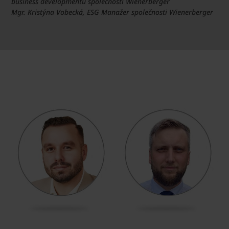
business developmentu společnosti Wienerberger
Mgr. Kristýna Vobecká, ESG Manažer společnosti Wienerberger