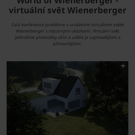
World of Wienerberger -
virtuální svět Wienerberger
Celá konference proběhne v unikátním virtuálním světe
Wienerberger s názornými ukázkami. Virtuální svět
jednotlivé přednášky oživí a udělá je zajímavějšími a
přínosnějšími.