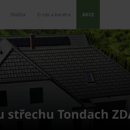
Dlažba
O nás a kariéra
AKCE
ou střechu Tondach 