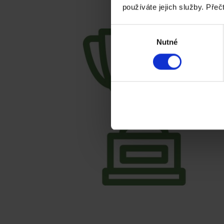
používáte jejich služby. Přeč
Výběr
Nutné
souhlasu