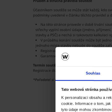
Průběh a stručná pravidla soutěže
Účastníkem soutěže se může stát každý, kdo svo
podmínky uvedené v článku těchto pravidel a dá
Na této stránce provede v době trvání sout
střechy vyplní osobní údaje (jméno, příjmení,
stavby a PSČ) a nechá si takovouto kalkulaci vy
V průběhu konání soutěže může být jedno 
jednoho místa stavby nebude do soutěže zař
Registrace je možná pouze ke stavbě rod
Garantovaným bonusem v soutěži je poukaz
Termín soutěže
Registrace do soutěže probíhá v období
19. 1. 
Souhlas
*Pořadatel si vyhrazuje právo změnit pravidla sou
Tato webová stránka použív
K personalizaci obsahu a re
cookie. Informace o tom, jak
tyto údaje mohou zkombinovat