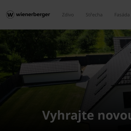
Zdivo
Střecha
Fasáda
Vyhrajte nov