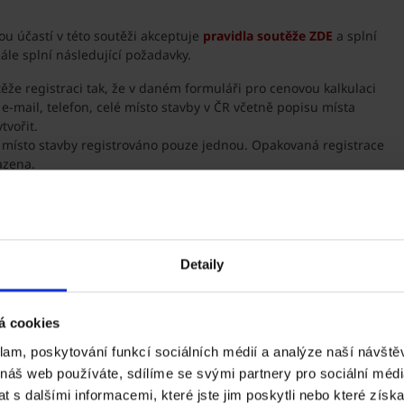
u účastí v této soutěži akceptuje
pravidla soutěže ZDE
a splní
le splní následující požadavky.
ěže registraci tak, že v daném formuláři pro cenovou kalkulaci
 e-mail, telefon, celé místo stavby v ČR včetně popisu místa
tvořit.
místo stavby registrováno pouze jednou. Opakovaná registrace
azena.
inného domu nebo rekonstrukci stavby rodinného domu.
 se slevou 30 % na nákup základní střešní krytiny Tondach.
- 31. 3. 2026
.
Detaily
těže či celou soutěž zrušit bez udání důvodu.
á cookies
klam, poskytování funkcí sociálních médií a analýze naší návšt
 náš web používáte, sdílíme se svými partnery pro sociální média
 s dalšími informacemi, které jste jim poskytli nebo které získa