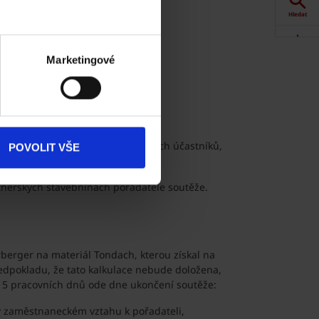
outěže
Hledat
lňky Tondach
:
Akce
Marketingové
á úprava);
Dokumenty
chu 200 m2);
ke stažení
iže je součástí projektu;
kytnut na základě losování ze všech účastníků,
Produkty
POVOLIT VŠE
registrovali do soutěže.
Kontakty
nerských stavebninách pořadatele soutěže.
rberger na materiál Tondach, kterou získal na
předpokladu, že tato kalkulace nebude doložena,
15 pracovních dnů ode dne ukončení soutěže:
b v zaměstnaneckém vztahu k pořadateli,