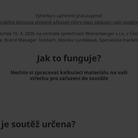
Výherkyni upřímně gratulujeme!
probíhá domluva ohledně převzetí výhry mezi zástupci naší společn
tek 16. 4. 2026 na centrále společnosti Wienerberger s.r.o. v Česk
lda, Brand Manager Tondach, Monika Lundáková, Specialista marketi
Jak to funguje?
Nechte si zpracovat kalkulaci materiálu na vaši
střechu pro zařazení do soutěže
 je soutěž určena?