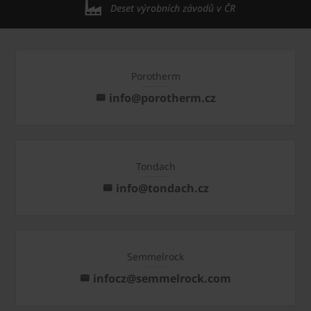
Deset výrobních závodů v ČR
Porotherm
info@porotherm.cz
Tondach
info@tondach.cz
Semmelrock
infocz@semmelrock.com