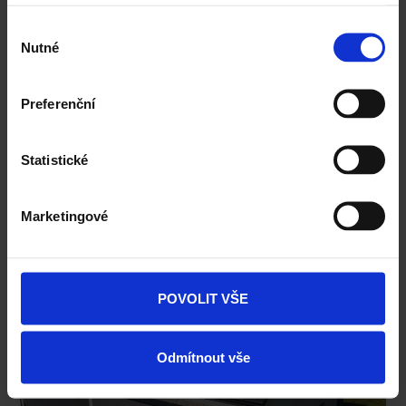
údajů
.
Výběr
Nutné
souhlasu
Preferenční
Statistické
Marketingové
POVOLIT VŠE
Odmítnout vše