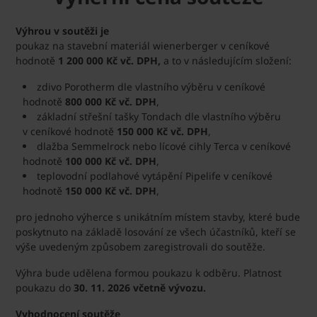
Výhrou v soutěži je
poukaz na stavební materiál wienerberger v ceníkové
hodnotě
1 200 000 Kč vč. DPH,
a to v následujícím složení:
zdivo Porotherm dle vlastního výběru v ceníkové
hodnotě
800 000 Kč vč. DPH
,
základní střešní tašky Tondach dle vlastního výběru
v ceníkové hodnotě
150 000 Kč vč. DPH
,
dlažba Semmelrock nebo lícové cihly Terca v ceníkové
hodnotě
100 000 Kč vč. DPH
,
teplovodní podlahové vytápění Pipelife v ceníkové
hodnotě
150 000 Kč vč. DPH
,
pro jednoho výherce s unikátním místem stavby, které bude
poskytnuto na základě losování ze všech účastníků, kteří se
výše uvedeným způsobem zaregistrovali do soutěže.
Výhra bude udělena formou poukazu k odběru. Platnost
poukazu do
30. 11. 2026 včetně vývozu.
Vyhodnocení soutěže