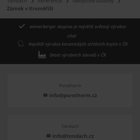
Tondach
Reference
Nebytové budovy
Zámek v Kroměříži
wienerberger skupina je největší světový výrobce
cihel
Největší výrobce keramických střešních krytin v ČR
Deset výrobních závodů v ČR
Porotherm
info@porotherm.cz
Tondach
info@tondach.cz