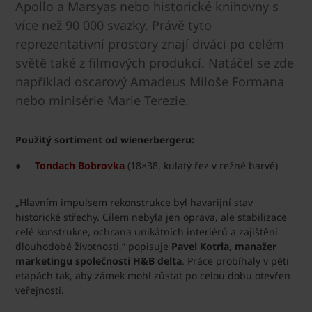
Apollo a Marsyas nebo historické knihovny s
více než 90 000 svazky. Právě tyto
reprezentativní prostory znají diváci po celém
světě také z filmových produkcí. Natáčel se zde
například oscarový Amadeus Miloše Formana
nebo minisérie Marie Terezie.
Použitý sortiment od wienerbergeru:
●
Tondach Bobrovka
(18×38, kulatý řez v režné barvě)
„Hlavním impulsem rekonstrukce byl havarijní stav
historické střechy. Cílem nebyla jen oprava, ale stabilizace
celé konstrukce, ochrana unikátních interiérů a zajištění
dlouhodobé životnosti,“ popisuje
Pavel Kotrla, manažer
marketingu společnosti H&B delta
. Práce probíhaly v pěti
etapách tak, aby zámek mohl zůstat po celou dobu otevřen
veřejnosti.