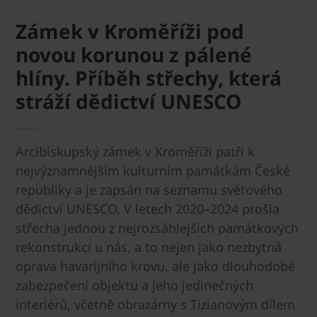
Zámek v Kroměříži pod
novou korunou z pálené
hlíny. Příběh střechy, která
stráží dědictví UNESCO
Arcibiskupský zámek v Kroměříži patří k
nejvýznamnějším kulturním památkám České
republiky a je zapsán na seznamu světového
dědictví UNESCO. V letech 2020–2024 prošla
střecha jednou z nejrozsáhlejších památkových
rekonstrukcí u nás, a to nejen jako nezbytná
oprava havarijního krovu, ale jako dlouhodobé
zabezpečení objektu a jeho jedinečných
interiérů, včetně obrazárny s Tizianovým dílem