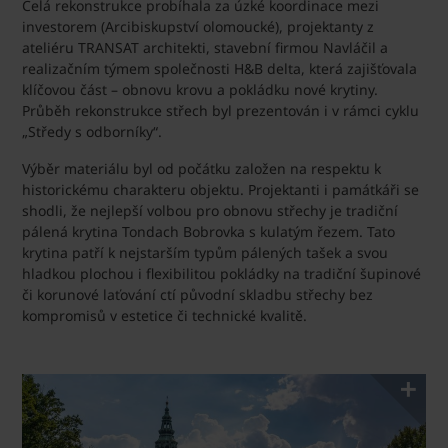
Celá rekonstrukce probíhala za úzké koordinace mezi
investorem (Arcibiskupství olomoucké), projektanty z
ateliéru TRANSAT architekti, stavební firmou Navláčil a
realizačním týmem společnosti H&B delta, která zajišťovala
klíčovou část – obnovu krovu a pokládku nové krytiny.
Průběh rekonstrukce střech byl prezentován i v rámci cyklu
„Středy s odborníky“.
Výběr materiálu byl od počátku založen na respektu k
historickému charakteru objektu. Projektanti i památkáři se
shodli, že nejlepší volbou pro obnovu střechy je tradiční
pálená krytina Tondach Bobrovka s kulatým řezem. Tato
krytina patří k nejstarším typům pálených tašek a svou
hladkou plochou i flexibilitou pokládky na tradiční šupinové
či korunové laťování ctí původní skladbu střechy bez
kompromisů v estetice či technické kvalitě.