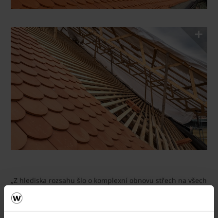
„Z hlediska rozsahu šlo o komplexní obnovu střech na všech
křídlech zámku – tedy o jednu z největších památkových
rekonstrukcí svého druhu. Obnova krovu byla označena jako
nejdůležitější a finančně nejnáročnější část celého projektu.