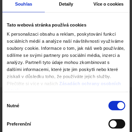
Celkově byla střecha obměněna v impozantním rozsahu 5
Souhlas
Detaily
Více o cookies
200 m². Nelze také zapomínat, že projekt zahrnoval i
modernizaci bezpečnosti, restaurátorské práce v
interiérech a úpravy v Podzámecké zahradě,” dodává
Pavel
Tato webová stránka používá cookies
Kotrla
.
K personalizaci obsahu a reklam, poskytování funkcí
Slavnostní zakončení stavebních prací proběhlo v květnu
sociálních médií a analýze naší návštěvnosti využíváme
2025. Projekt je příkladem citlivé památkové obnovy, která
soubory cookie. Informace o tom, jak náš web používáte,
dokáže spojit tradiční materiály a řemeslo s požadavky
sdílíme se svými partnery pro sociální média, inzerci a
současného provozu a trvalé udržitelnosti. Za špičkovou
pokládku této krytiny získala společnost H&B delta ocenění v
analýzy. Partneři tyto údaje mohou zkombinovat s
soutěži Tondach Pálená střecha 2024 v kategorii Historické
dalšími informacemi, které jste jim poskytli nebo které
stavby.
získali v důsledku toho, že používáte jejich služby.
Přečtěte si více v našich
Zásadách ochrany osobních
údajů
.
Výběr
Nutné
souhlasu
Popis projektu – zámek v Kroměříži
Typ objektu:
Arcibiskupský zámek
Preferenční
Lokace:
Kroměříž, Zlínský kraj