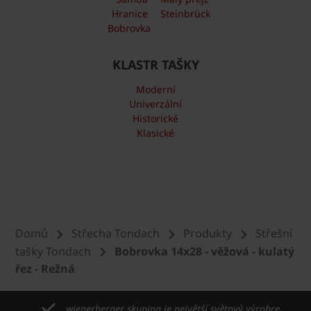
Hranice
Steinbrück
Bobrovka
KLASTR TAŠKY
Moderní
Univerzální
Historické
Klasické
Domů
Střecha Tondach
Produkty
Střešní
tašky Tondach
Bobrovka 14x28 - věžová - kulatý
řez - Režná
wienerberger skupina je největší světový výrobce