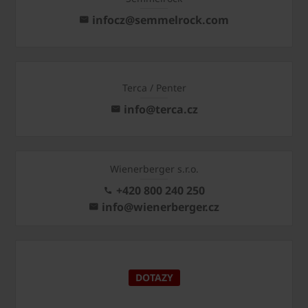
infocz@semmelrock.com
Terca / Penter
info@terca.cz
Wienerberger s.r.o.
+420 800 240 250
info@wienerberger.cz
DOTAZY