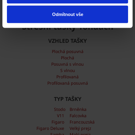
Střechy Tondach ve vašem okolí
Odmítnout vše
Střešní tašky Tondach
VZHLED TAŠKY
Plochá posuvná
Plochá
Posuvná s vlnou
S vlnou
Profilovaná
Profilovaná posuvná
TYP TAŠKY
Stodo
Brněnka
V11
Falcovka
Figaro
Francouzská
Figaro Deluxe
Velký prejz
Samba
Malý prejz