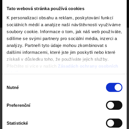
cihel
Tato webová stránka používá cookies
Největší výrobce keramických střešních krytin v ČR
K personalizaci obsahu a reklam, poskytování funkcí
Deset výrobních závodů v ČR
sociálních médií a analýze naší návštěvnosti využíváme
soubory cookie. Informace o tom, jak náš web používáte,
sdílíme se svými partnery pro sociální média, inzerci a
analýzy. Partneři tyto údaje mohou zkombinovat s
Porotherm
dalšími informacemi, které jste jim poskytli nebo které
info@porotherm.cz
získali v důsledku toho, že používáte jejich služby.
Přečtěte si více v našich
Zásadách ochrany osobních
údajů
.
Výběr
Tondach
Nutné
souhlasu
info@tondach.cz
Preferenční
Semmelrock
Statistické