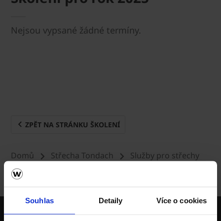
Nejsou vypsané žádné termíny.
ZPĚT NA STRÁNKU ŠKOLENÍ
Domů
Střecha Tondach
Služby pro střechy
Tondach
Školení
Školení pokrývačů 3.
stupně - Prejzová krytina
Souhlas
Detaily
Více o cookies
wienerberger skupina je největší světový výrobce