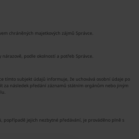
rávem chráněných majetkových zájmů Správce.
y nárazově, podle okolností a potřeb Správce.
ce tímto subjekt údajů informuje, že uchovává osobní údaje po
a mít za následek předání záznamů státním orgánům nebo jiným
lu.
, popřípadě jejich nezbytné předávání, je prováděno plně s