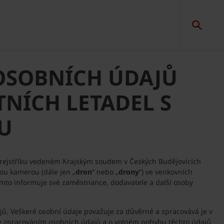
OSOBNÍCH ÚDAJŮ
NÍCH LETADEL S
U
m rejstříku vedeném Krajským soudem v Českých Budějovicích
nou kamerou (dále jen „
dron
“ nebo „
drony
“) ve venkovních
tímto informuje své zaměstnance, dodavatele a další osoby
ajů. Veškeré osobní údaje považuje za důvěrné a zpracovává je v
se zpracováním osobních údajů a o volném pohybu těchto údajů