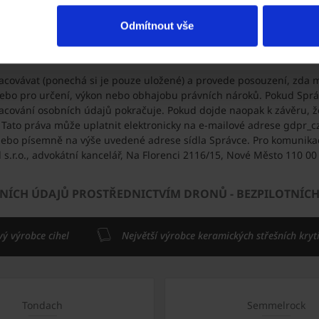
na základě oprávněného zájmu Správce, má subjekt údajů rovněž
p
Odmítnout vše
 popíše. Námitku může subjekt údajů podat elektronicky na e-mailo
subjektu údajů) nebo písemně na výše uvedené adrese sídla Správc
acovávat (ponechá si je pouze uložené) a provede posouzení, zda 
ebo pro určení, výkon nebo obhajobu právních nároků. Pokud Sprá
pracování osobních údajů pokračuje. Pokud dojde naopak k závěru, 
Tato práva může uplatnit elektronicky na e-mailové adrese gdpr_cz
 nebo písemně na výše uvedené adrese sídla Správce. Pro komunika
 s.r.o., advokátní kancelář, Na Florenci 2116/15, Nové Město 110 
NÍCH ÚDAJŮ PROSTŘEDNICTVÍM DRONŮ - BEZPILOTNÍCH
vý výrobce cihel
Největší výrobce keramických střešních kryt
Tondach
Semmelrock