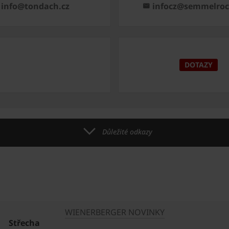
info@tondach.cz
infocz@semmelro
DOTAZY
Důležité odkazy
WIENERBERGER NOVINKY
Střecha