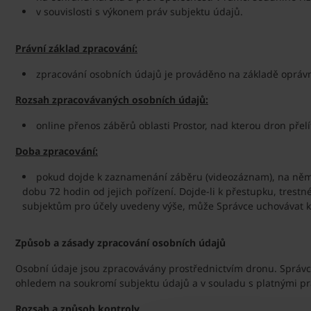
v souvislosti s výkonem práv subjektu údajů.
Právní základ zpracování:
zpracování osobních údajů je prováděno na základě oprávn
Rozsah zpracovávaných osobních údajů:
online přenos záběrů oblasti Prostor, nad kterou dron přel
Doba zpracování:
pokud dojde k zaznamenání záběru (videozáznam), na němž j
dobu 72 hodin od jejich pořízení. Dojde-li k přestupku, tres
subjektům pro účely uvedeny výše, může Správce uchovávat 
Způsob a zásady zpracování osobních údajů
Osobní údaje jsou zpracovávány prostřednictvím dronu. Správce
ohledem na soukromí subjektu údajů a v souladu s platnými p
Rozsah a způsob kontroly