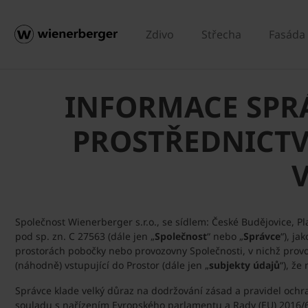
Zdivo
Střecha
Fasáda
INFORMACE SPR
PROSTŘEDNICTV
Společnost Wienerberger s.r.o., se sídlem: České Budějovice, 
pod sp. zn. C 27563 (dále jen „
Společnost
“ nebo „
Správce
“), ja
prostorách pobočky nebo provozovny Společnosti, v nichž provo
(náhodně) vstupující do Prostor (dále jen „
subjekty údajů
“), ž
Správce klade velký důraz na dodržování zásad a pravidel ochra
souladu s nařízením Evropského parlamentu a Rady (EU) 2016/6