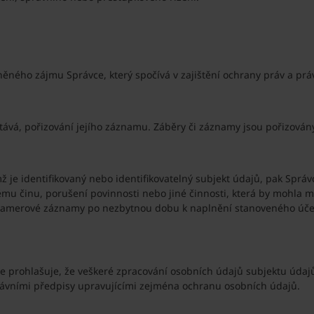
ěného zájmu Správce, který spočívá v zajištění ochrany práv a p
ítává, pořizování jejího záznamu. Záběry či záznamy jsou pořizován
e identifikovaný nebo identifikovatelný subjekt údajů, pak Správ
tnému činu, porušení povinnosti nebo jiné činnosti, která by mohl
kamerové záznamy po nezbytnou dobu k naplnění stanoveného úče
 prohlašuje, že veškeré zpracování osobních údajů subjektu údajů
rávními předpisy upravujícími zejména ochranu osobních údajů.