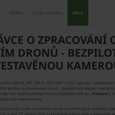
Dlažba
O nás a kariéra
AKCE
ÁVCE O ZPRACOVÁNÍ 
ÍM DRONŮ - BEZPILOT
VESTAVĚNOU KAMERO
Plachého 388/28, PSČ 370 01, IČO: 000 15 253, zapsaná v obchodní
kožto Správce a provozovatel dronů - bezpilotních letadel s vestavě
zuje svou podnikatelskou činnost (společně dále jen „
Prostory
“), 
e můžou být monitorovány.
ny fyzických osob v souvislosti se zpracováním jejich osobních úd
79 ze dne 27. dubna 2016 o ochraně fyzických osob v souvislosti 