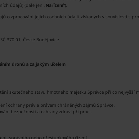
ích údajů) (dále jen „
Nařízení
“).
ajů o zpracování jejich osobních údajů získaných v souvislosti s p
PSČ 370 01, České Budějovice
ováním dronů a za jakým účelem
ištění skutečného stavu hmotného majetku Správce při co nejvyšší
štění ochrany práv a právem chráněných zájmů Správce.
ování bezpečnosti a ochrany zdraví při práci.
.
ení, správního nebo přestupkového řízení.