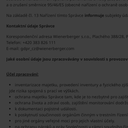
a o zrušení směrnice 95/46/ES (obecné nařízení o ochraně osobn
Na základě čl. 13 Nařízení tímto Správce
informuje
subjekty úd
Kontaktní údaje Správce
Korespondenční adresa Wienerberger s.r.o., Plachého 388/28, 
Telefon: +420 383 826 111
E-mail: gdpr_cz@wienerberger.com
Jaké osobní údaje jsou zpracovávány v souvislosti s provoz
Účel zpracování:
inventarizace majetku, provedení inventury a fyzického zj
jde rizika spojená s prací ve výškách.
ochrana majetku Správce tam, kde je to nezbytné pro zaji
ochrana života a zdraví osob, zajištění monitorování dodrž
k dokumentaci pojistné události.
k poskytnutí součinnosti orgánům činným v trestním řízení
pro jiné orgány veřejné moci pro jejich vlastní účely.
na ochranu nároků a práv Společnosti v rámci soudního říz