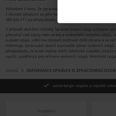
Vzhledem k tomu, že zpracování osobních údajů je prováděno 
z důvodů týkajících se jeho konkrétní situace, které v námitce
383 826 111 (za předpokladu, že bude možné ověřit totožnost 
V případě obdržení námitky Správce osobní údaje přestane zpr
převažují nad zájmy nebo právy a svobodami subjektu údajů, n
subjekt údajů, sdělí mu zároveň možnosti další obrany a ve z
informuje, zpracování ukončí a provede výmaz osobních údajů. 
předpokladu, že bude možné ověřit totožnost subjektu údajů)
využít i pověřence pro ochranu osobních údajů: Weinhold Legal
Domů
INFORMACE SPRÁVCE O ZPRACOVÁNÍ OSOB
wienerberger skupina je největší světo
Porotherm