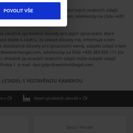
rávo vznést námitku
proti zpracování svých osobních údajů
Produkty
POVOLIT VŠE
vé adrese gdpr_cz@wienerberger.com, telefonicky na čísle +420
e.
Kontakty
má závažné oprávněné důvody pro jejich zpracování, které
vce dojde k závěru, že takové důvody má, informuje o tom
že dostatečné důvody pro zpracování nemá, subjekt údajů o tom
@wienerberger.com, telefonicky na čísle +420 383 826 111 (za
ci ohledně zpracování osobních údajů může subjekt údajů
00 Praha 1, e-mail: dpo.gdpr@weinholdlegal.com.
 LETADEL S VESTAVĚNOU KAMEROU
in v ČR
Deset výrobních závodů v ČR
Terca / Penter