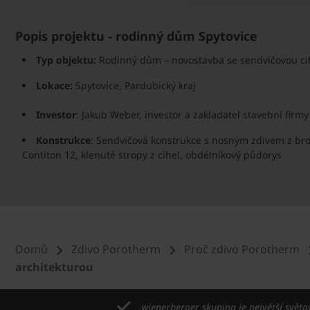
Popis projektu - rodinný dům Spytovice
Typ objektu:
Rodinný dům – novostavba se sendvičovou ci
Lokace:
Spytovice, Pardubický kraj
Investor
: Jakub Weber, investor a zakladatel stavební firm
Konstrukce
: Sendvičová konstrukce s nosným zdivem z bro
Contiton 12, klenuté stropy z cihel, obdélníkový půdorys
Domů
Zdivo Porotherm
Proč zdivo Porotherm
architekturou
wienerberger skupina je největší světo