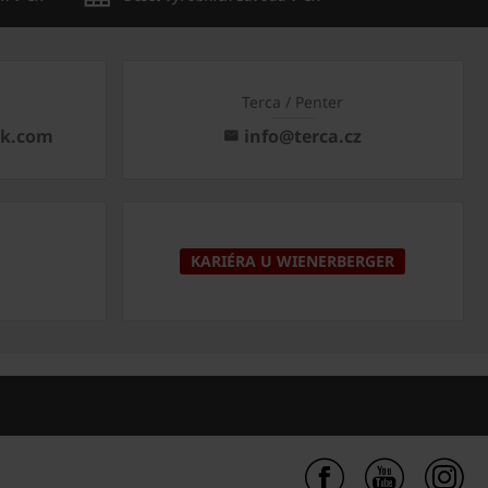
Terca / Penter
ck.com
info@terca.cz
KARIÉRA U WIENERBERGER