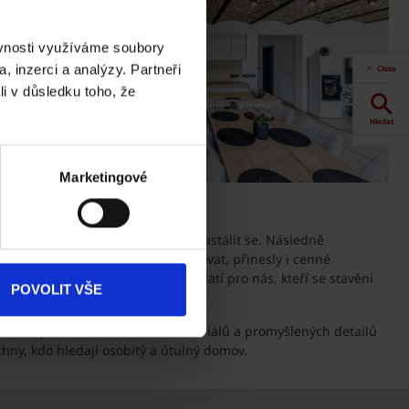
ěvnosti využíváme soubory
, inzerci a analýzy. Partneři
Close
li v důsledku toho, že
Hledat
Akce
Marketingové
Dokumenty
ke stažení
y mohla přirozeně přemrznout a ustálit se. Následně
ailů, které bylo potřeba koordinovat, přinesly i cenné
k neuhlídá všechno, a když to platí pro nás, kteří se stavění
Produkty
POVOLIT VŠE
e,“ říká
Weber
.
 klasických forem, kvalitních materiálů a promyšlených detailů
Kontakty
chny, kdo hledají osobitý a útulný domov.