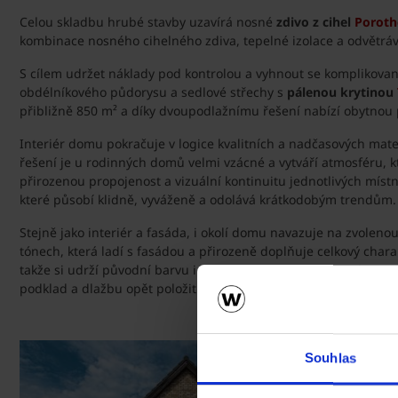
Celou skladbu hrubé stavby uzavírá nosné
zdivo z cihel
Porot
kombinace nosného cihelného zdiva, tepelné izolace a odvětrávan
S cílem udržet náklady pod kontrolou a vyhnout se komplikovaný
obdélníkového půdorysu a sedlové střechy s
pálenou krytinou
přibližně 850 m² a díky dvoupodlažnímu řešení nabízí obytnou
Interiér domu pokračuje v logice kvalitních a nadčasových mater
řešení je u rodinných domů velmi vzácné a vytváří atmosféru, kt
přirozenou propojenost a vizuální kontinuitu jednotlivých místn
které působí klidně, vyváženě a odolává krátkodobým trendům. C
Stejně jako interiér a fasáda, i okolí domu navazuje na zvolenou
tónech, která ladí s fasádou a přirozeně doplňuje celkový charakt
takže si udrží původní barvu i po mnoha letech, nereaguje na s
podklad a dlažbu opět položit bez viditelné stopy. Výsledkem je 
Souhlas