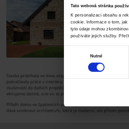
Tato webová stránka použív
K personalizaci obsahu a re
cookie. Informace o tom, jak
tyto údaje mohou zkombinovat
používáte jejich služby. Přeč
Výběr
Nutné
souhlasu
Stavba probíhala ve dvou etapách během přibližně dvou let. P
pokračovaly práce v interiéru a realizace fasády, která vyžaduj
zkušenosti do dalších projektů. „I jako člověk z oboru bych dne
věnujeme denně, o to víc to platí pro lidi, kteří si dům staví sa
Příběh domu ve Spytovicích potvrzuje, že trend
moderní práce s
dává vzniknout architektuře, která je moderní, ale přitom pevně 