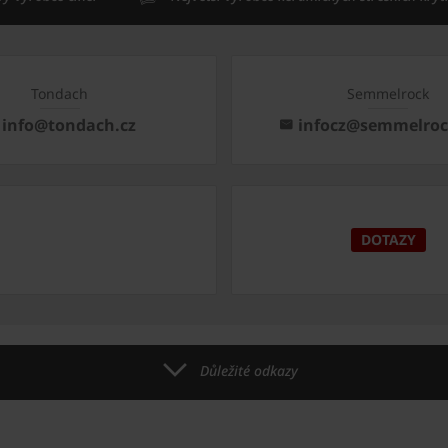
Tondach
Semmelrock
info@tondach.cz
infocz@semmelro
DOTAZY
Důležité odkazy