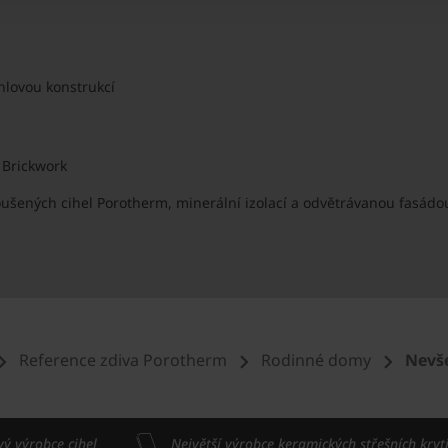
hlovou konstrukcí
y Brickwork
ušených cihel Porotherm, minerální izolací a odvětrávanou fasádou
Reference zdiva Porotherm
Rodinné domy
Nevš
vý výrobce cihel
Největší výrobce keramických střešních kryt