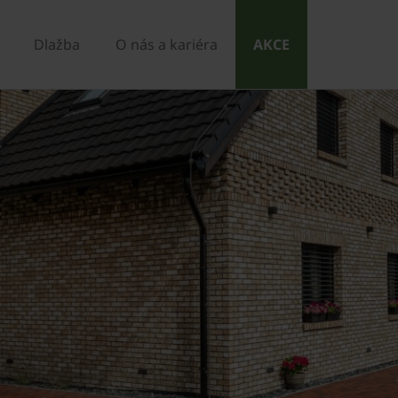
Dlažba
O nás a kariéra
AKCE