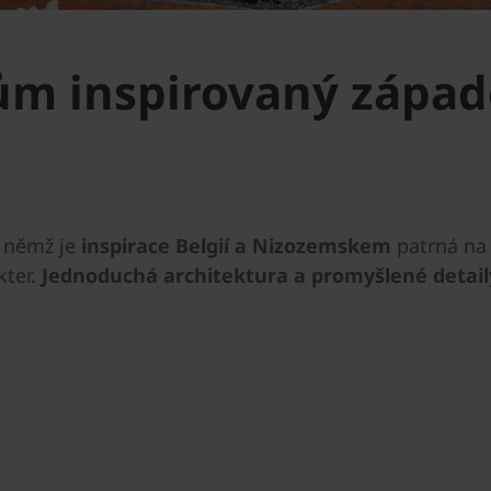
ům inspirovaný zápa
a němž je
inspirace Belgií a Nizozemskem
patrná na p
kter.
Jednoduchá architektura a promyšlené detail