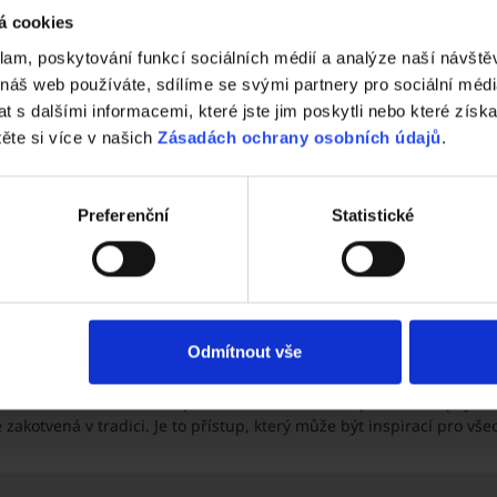
á cookies
klam, poskytování funkcí sociálních médií a analýze naší návšt
 náš web používáte, sdílíme se svými partnery pro sociální média
 s dalšími informacemi, které jste jim poskytli nebo které získa
těte si více v našich
Zásadách ochrany osobních údajů
.
Preferenční
Statistické
o dokončení hrubé stavby byla konstrukce ponechána přes zimu, ab
e vhodné klimatické podmínky. Právě průběh realizace a množství det
s u podobné stavby doporučil najmout zkušený technický dozor. Člově
Odmítnout vše
mi a nemají zkušenost. Dobrý dozor dokáže ušetřit čas, nervy i peníz
 lícovou cihlou
si našel pevné místo i v českém prostředí. Spojení
zakotvená v tradici. Je to přístup, který může být inspirací pro vše