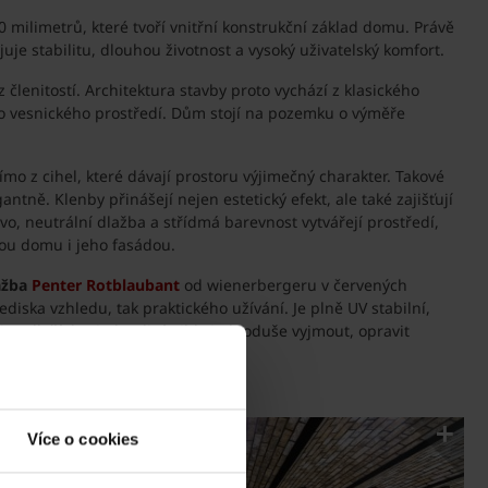
milimetrů, které tvoří vnitřní konstrukční základ domu. Právě
uje stabilitu, dlouhou životnost a vysoký uživatelský komfort.
lenitostí. Architektura stavby proto vychází z klasického
o vesnického prostředí. Dům stojí na pozemku o výměře
mo z cihel, které dávají prostoru výjimečný charakter. Takové
tně. Klenby přinášejí nejen estetický efekt, ale také zajišťují
o, neutrální dlažba a střídmá barevnost vytvářejí prostředí,
rou domu i jeho fasádou.
ažba
Penter Rotblaubant
od wienerbergeru v červených
ediska vzhledu, tak praktického užívání. Je plně UV stabilní,
podloží, lze jednotlivé cihly jednoduše vyjmout, opravit
tšinu betonových alternativ.
Více o cookies