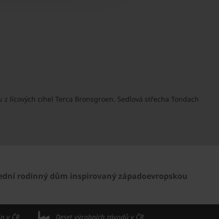
 z lícových cihel Terca Bronsgroen. Sedlová střecha Tondach
ední rodinný dům inspirovaný západoevropskou
in v ČR
Deset výrobních závodů v ČR