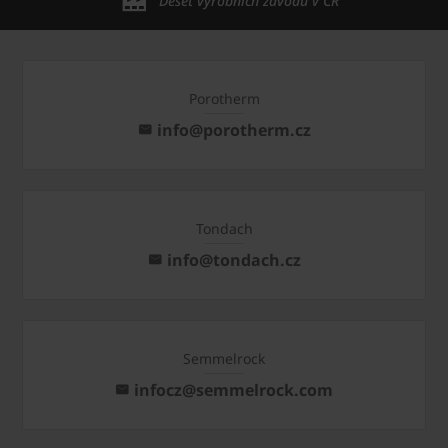
Deset výrobních závodů v ČR
Porotherm
info@porotherm.cz
Tondach
info@tondach.cz
Semmelrock
infocz@semmelrock.com