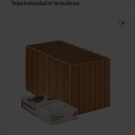
Tepelněizolační broušená