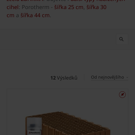
cihel
: Porotherm -
šířka 25 cm
,
šířka 30
cm
a
šířka 44 cm
.
Od nejnovějšího
12
Výsledků