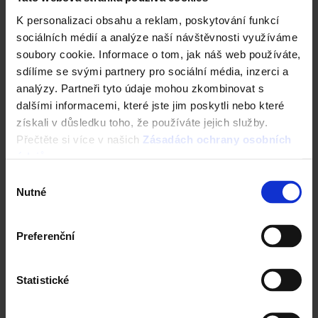
K personalizaci obsahu a reklam, poskytování funkcí
sociálních médií a analýze naší návštěvnosti využíváme
soubory cookie. Informace o tom, jak náš web používáte,
sdílíme se svými partnery pro sociální média, inzerci a
analýzy. Partneři tyto údaje mohou zkombinovat s
dalšími informacemi, které jste jim poskytli nebo které
získali v důsledku toho, že používáte jejich služby.
Cihla Porotherm 50 EKO Profi DF K -
Přečtěte si více v našich
Zásadách ochrany osobních
Tepelněizolační broušená
údajů
.
Výběr
Nutné
souhlasu
Preferenční
Statistické