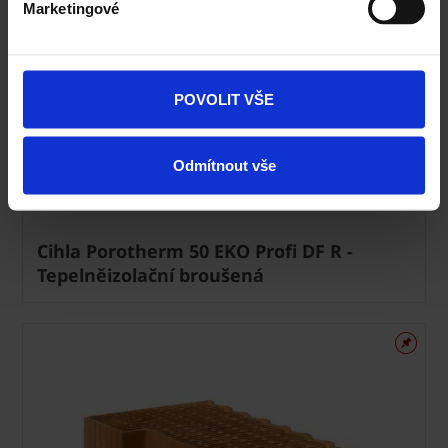
Marketingové
POVOLIT VŠE
Odmítnout vše
Cihla Porotherm 50 EKO Profi DF R -
Tepelněizolační broušená