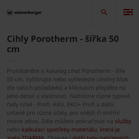
Cihly Porotherm - šířka 50
cm
Prohlédněte si katalog cihel Porotherm - šíře
50 cm. Vyfiltrujte nebo vyhledejte cihelný blok
dle vašich požadavků a kliknutím přejděte na
jeho detail a vlastnosti. Nabízíme různé typové
řady cihel - Profi, AKU, EKO+ Profi a další,
určené pro různé účely, pro vnější či vnitřní
nosné zdivo. Dále můžete pokračovat na
služby
nebo
kalkulaci spotřeby materiálu, která je
zcela ZDARMA
. Objevte i
další typy nabízených