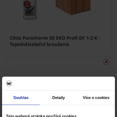
Cihla Porotherm 50 EKO Profi DF 1-2 K -
Tepelněizolační broušená
Souhlas
Detaily
Více o cookies
Tato webová stránka používá cookies