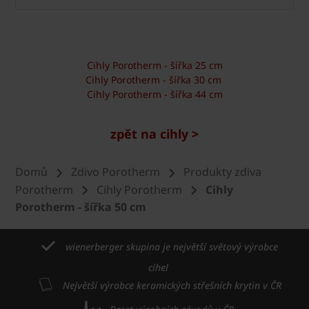
Cihly Porotherm - šířka 25 cm
Cihly Porotherm - šířka 30 cm
Cihly Porotherm - šířka 44 cm
zpět na cihly >
Domů
Zdivo Porotherm
Produkty zdiva
Porotherm
Cihly Porotherm
Cihly
Porotherm - šířka 50 cm
wienerberger skupina je největší světový výrobce
cihel
Největší výrobce keramických střešních krytin v ČR