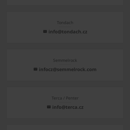
Tondach
info@tondach.cz
Semmelrock
infocz@semmelrock.com
Terca / Penter
info@terca.cz