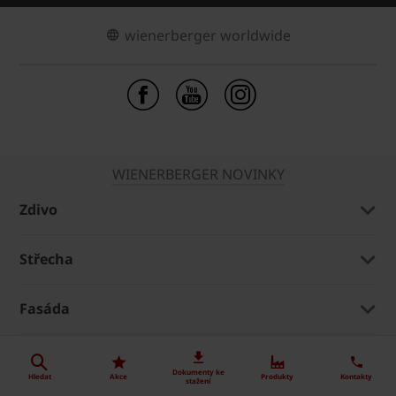
wienerberger worldwide
WIENERBERGER NOVINKY
Zdivo
Střecha
Fasáda
Dlažba
Dokumenty ke
Hledat
Akce
Produkty
Kontakty
stažení