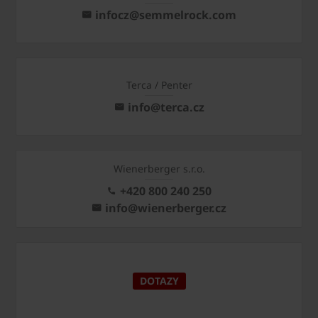
infocz@semmelrock.com
Terca / Penter
info@terca.cz
Wienerberger s.r.o.
+420 800 240 250
info@wienerberger.cz
DOTAZY