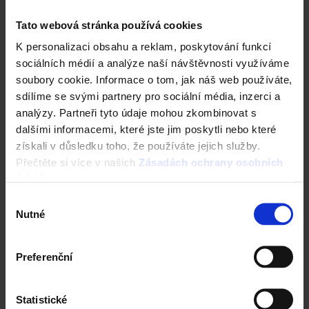
Next
Tato webová stránka používá cookies
K personalizaci obsahu a reklam, poskytování funkcí
sociálních médií a analýze naší návštěvnosti využíváme
soubory cookie. Informace o tom, jak náš web používáte,
sdílíme se svými partnery pro sociální média, inzerci a
Finalit č. 22 - Impregnace
analýzy. Partneři tyto údaje mohou zkombinovat s
dalšími informacemi, které jste jim poskytli nebo které
získali v důsledku toho, že používáte jejich služby.
Přečtěte si více v našich
Zásadách ochrany osobních
Kombinace a doplňky
údajů
.
Výběr
Nutné
souhlasu
Preferenční
Statistické