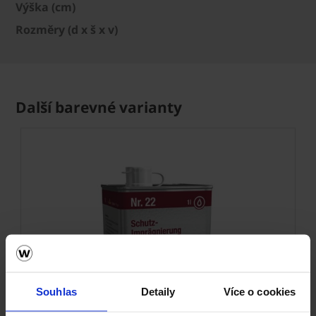
Výška (cm)
Rozměry (d x š x v)
Další barevné varianty
Souhlas
Detaily
Více o cookies