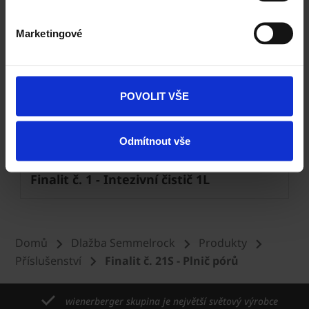
Marketingové
Next
POVOLIT VŠE
Odmítnout vše
Finalit č. 1 - Intezivní čistič 1L
Domů
Dlažba Semmelrock
Produkty
Příslušenství
Finalit č. 21S - Plnič pórů
wienerberger skupina je největší světový výrobce