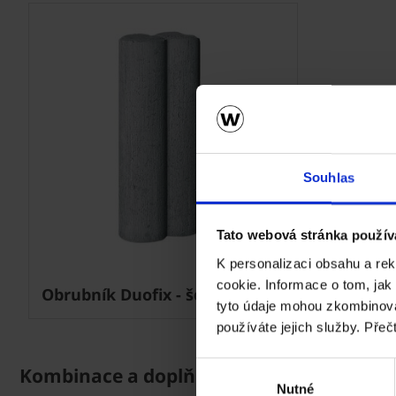
Souhlas
Tato webová stránka použív
K personalizaci obsahu a re
cookie. Informace o tom, jak
Obrubník Duofix - šedá
tyto údaje mohou zkombinovat
používáte jejich služby. Přeč
Výběr
Kombinace a doplňky
Nutné
souhlasu