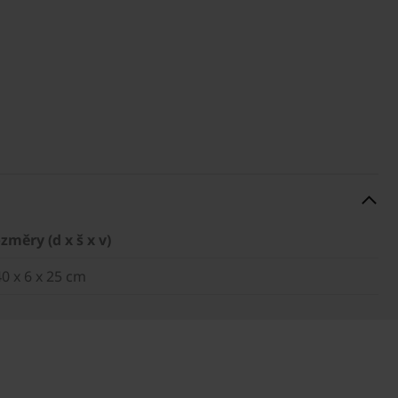
změry (d x š x v)
40 x 6 x 25 cm