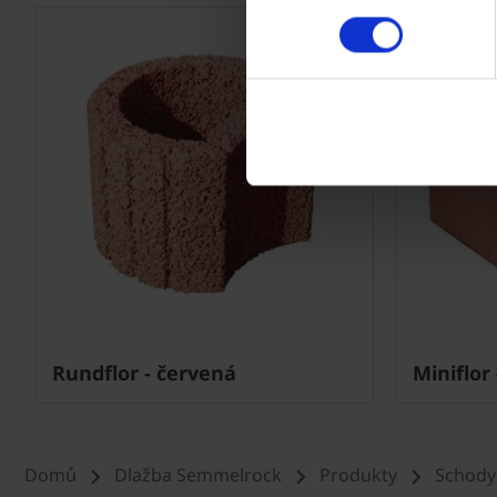
Rundflor - červená
Miniflor
Domů
Dlažba Semmelrock
Produkty
Schody