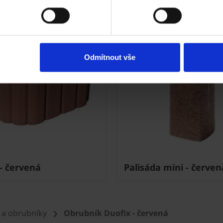
Odmítnout vše
 - červená
Palisáda mini - červen
 a obrubníky
Obrubník Duofix - červená