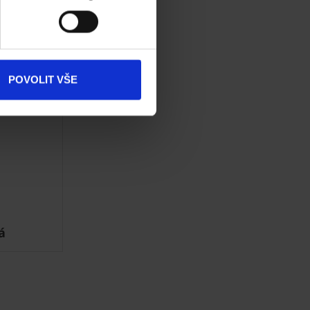
Dokumenty
ke stažení
Produkty
POVOLIT VŠE
Kontakty
á