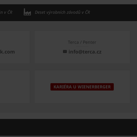
in v ČR
Deset výrobních závodů v ČR
Terca / Penter
ck.com
info@terca.cz
KARIÉRA U WIENERBERGER