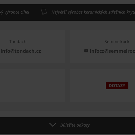
vý výrobce cihel
Největší výrobce keramických střešních kryt
Tondach
Semmelrock
info@tondach.cz
infocz@semmelro
DOTAZY
Důležité odkazy