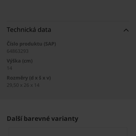
Technická data
Číslo produktu (SAP)
64863293
Výška (cm)
14
Rozměry (d x š x v)
29,50 x 26 x 14
Další barevné varianty