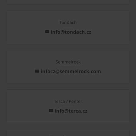
Tondach
info@tondach.cz
Semmelrock
infocz@semmelrock.com
Terca / Penter
info@terca.cz