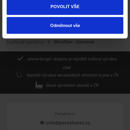
POVOLIT VŠE
Rundflor - červená
Odmítnout vše
Domů
Dlažba Semmelrock
Produkty
Svahové systémy
Miniflor - červená
wienerberger skupina je největší světový výrobce
cihel
Největší výrobce keramických střešních krytin v ČR
Deset výrobních závodů v ČR
Porotherm
info@porotherm.cz