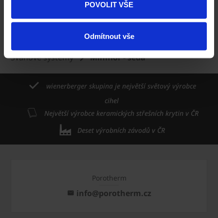
POVOLIT VŠE
Odmítnout vše
Domů
Dlažba Semmelrock
Produkty
Svahové systémy
Miniflor - šedá
wienerberger skupina je největší světový výrobce
cihel
Největší výrobce keramických střešních krytin v ČR
Deset výrobních závodů v ČR
Porotherm
info@porotherm.cz