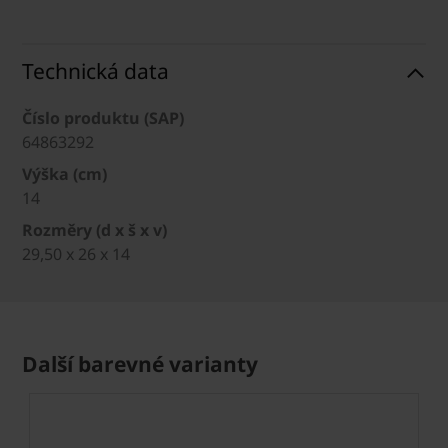
Technická data
Číslo produktu (SAP)
64863292
Výška (cm)
14
Rozměry (d x š x v)
29,50 x 26 x 14
Další barevné varianty