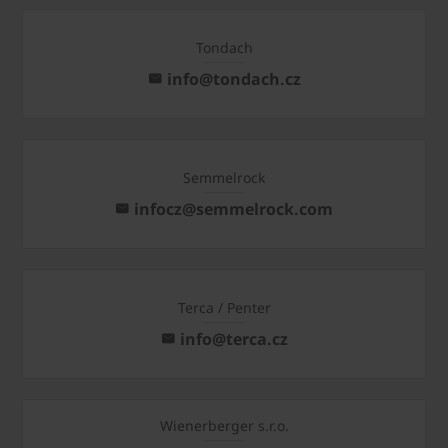
Tondach
info@tondach.cz
Semmelrock
infocz@semmelrock.com
Terca / Penter
info@terca.cz
Wienerberger s.r.o.