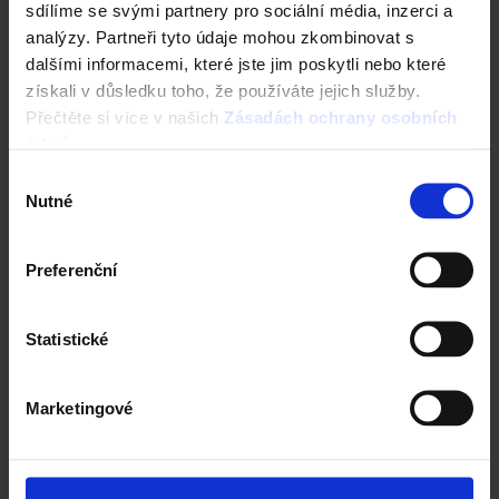
Kombinace a doplňky
sdílíme se svými partnery pro sociální média, inzerci a
analýzy. Partneři tyto údaje mohou zkombinovat s
dalšími informacemi, které jste jim poskytli nebo které
získali v důsledku toho, že používáte jejich služby.
Přečtěte si více v našich
Zásadách ochrany osobních
údajů
.
Výběr
Nutné
souhlasu
Preferenční
Next
Statistické
Marketingové
Ještědský kámen - šedá