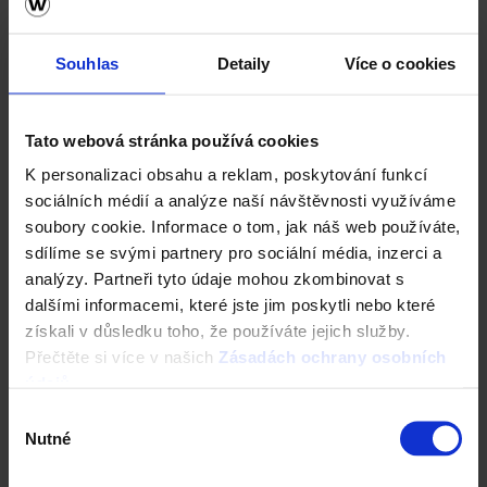
Souhlas
Detaily
Více o cookies
Tato webová stránka používá cookies
K personalizaci obsahu a reklam, poskytování funkcí
sociálních médií a analýze naší návštěvnosti využíváme
soubory cookie. Informace o tom, jak náš web používáte,
sdílíme se svými partnery pro sociální média, inzerci a
analýzy. Partneři tyto údaje mohou zkombinovat s
dalšími informacemi, které jste jim poskytli nebo které
získali v důsledku toho, že používáte jejich služby.
Přečtěte si více v našich
Zásadách ochrany osobních
údajů
.
Ještědský kámen - červená
Výběr
Nutné
souhlasu