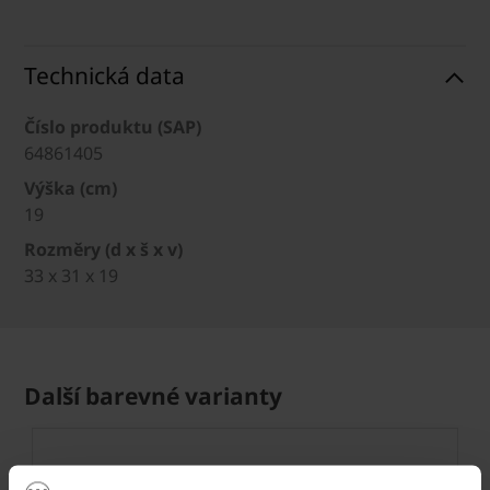
Technická data
Číslo produktu (SAP)
64861405
Výška (cm)
19
Rozměry (d x š x v)
33 x 31 x 19
Další barevné varianty