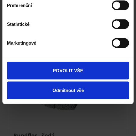
Kombinace a doplňky
Preferenční
Statistické
Marketingové
POVOLIT VŠE
Next
Odmítnout vše
Rundflor - šedá