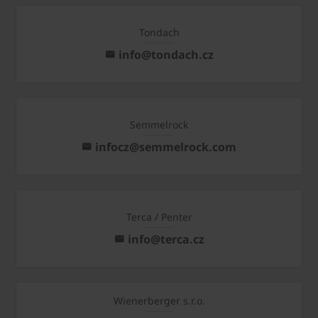
Tondach
info@tondach.cz
Semmelrock
infocz@semmelrock.com
Terca / Penter
info@terca.cz
Wienerberger s.r.o.