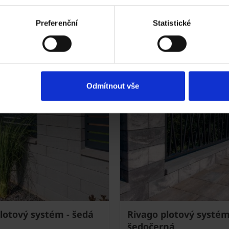
Preferenční
Statistické
Odmítnout vše
lotový systém - šedá
Rivago plotový systém
šedočerná