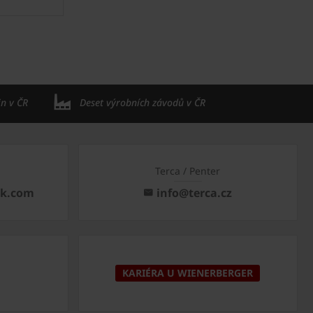
in v ČR
Deset výrobních závodů v ČR
Terca / Penter
ck.com
info@terca.cz
KARIÉRA U WIENERBERGER