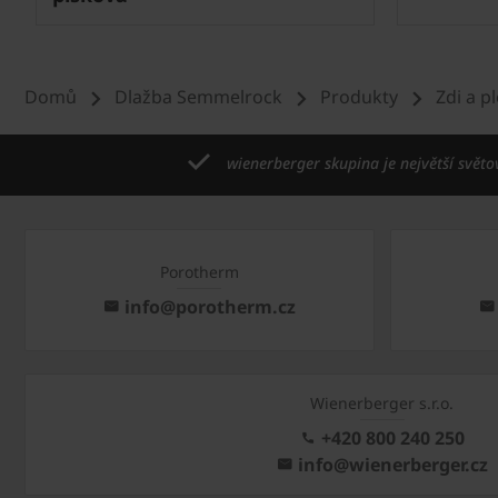
Domů
Dlažba Semmelrock
Produkty
Zdi a p
wienerberger skupina je největší světo
Porotherm
info@porotherm.cz
Wienerberger s.r.o.
+420 800 240 250
info@wienerberger.cz