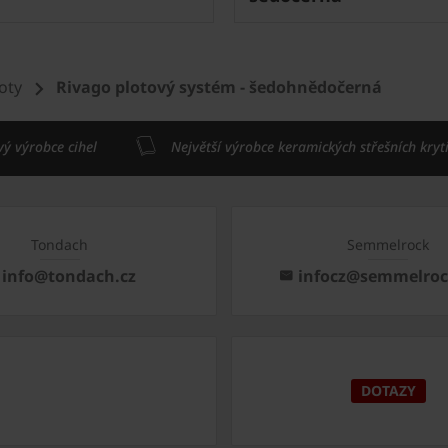
loty
Rivago plotový systém - šedohnědočerná
vý výrobce cihel
Největší výrobce keramických střešních kryt
Tondach
Semmelrock
info@tondach.cz
infocz@semmelro
DOTAZY