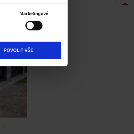
Akce
Marketingové
Dokumenty
ke stažení
Produkty
POVOLIT VŠE
Kontakty
 -