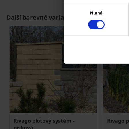
Výběr
Nutné
souhlasu
Další barevné varianty
Rivago plotový systém -
Rivago p
písková