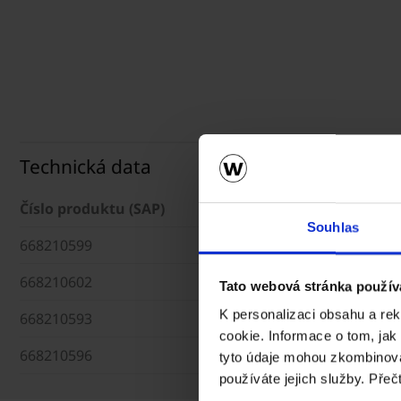
Technická data
Číslo produktu (SAP)
Souhlas
668210599
668210602
Tato webová stránka použív
K personalizaci obsahu a re
668210593
cookie. Informace o tom, jak
668210596
tyto údaje mohou zkombinovat
používáte jejich služby. Přeč