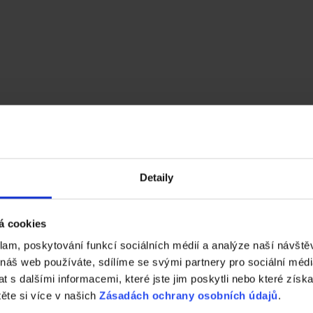
Výška (cm)
Ro
Detaily
16
20
5
47
á cookies
klam, poskytování funkcí sociálních médií a analýze naší návšt
16
40
 náš web používáte, sdílíme se svými partnery pro sociální média
16
60
 s dalšími informacemi, které jste jim poskytli nebo které získa
těte si více v našich
Zásadách ochrany osobních údajů
.