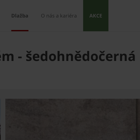
Dlažba
O nás a kariéra
AKCE
tém - šedohnědočerná