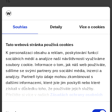
16
Rozměry (d x š x v)
60 x 20 x 16
Číslo produktu (SAP)
Souhlas
Detaily
Více o cookies
64866759
Výška (cm)
Tato webová stránka používá cookies
5
K personalizaci obsahu a reklam, poskytování funkcí
Rozměry (d x š x v)
sociálních médií a analýze naší návštěvnosti využíváme
47 x 27 x 5
soubory cookie. Informace o tom, jak náš web používáte,
Číslo produktu (SAP)
sdílíme se svými partnery pro sociální média, inzerci a
64866755
analýzy. Partneři tyto údaje mohou zkombinovat s
dalšími informacemi, které jste jim poskytli nebo které
Výška (cm)
získali v důsledku toho, že používáte jejich služby.
16
Přečtěte si více v našich
Zásadách ochrany osobních
Rozměry (d x š x v)
údajů
.
40 x 20 x 16
Výběr