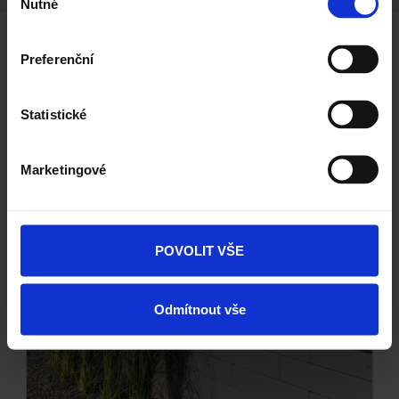
Nutné
souhlasu
Preferenční
Další barevné varianty
Statistické
Marketingové
POVOLIT VŠE
Odmítnout vše
Next