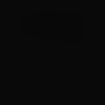
Know-how
Nenabízíme jen betonové výrobky, ale do detailu
promyšlený systém venkovních dlažeb, dlaždic a
zahradní architekturu, která s sebou přináší
inteligentní a komplexní řešení s přidanou
hodnotou.
Know-how >