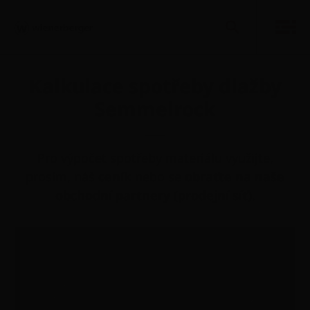
Kalkulace spotřeby dlažby
Semmelrock
Pro výpočet spotřeby materiálu využijte,
prosím, náš
ceník
nebo se
obraťte na naše
obchodní partnery (prodejní síť)
.