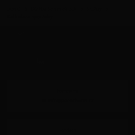
Domů
Dlažba Semmelrock
Služby
Kalkulace spotřeby
wienerberger skupina je největší světový výrobce
cihel
Největší výrobce keramických střešních krytin v ČR
Deset výrobních závodů v ČR
Porotherm
info@porotherm.cz
Tondach