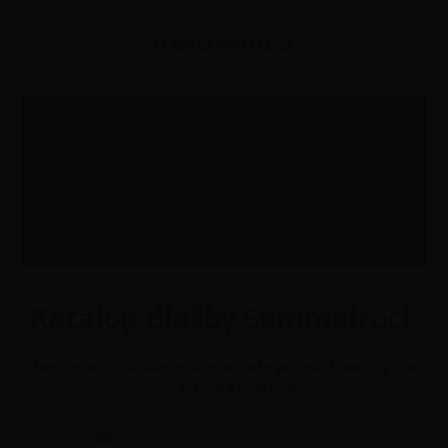
CENÍK SEMMELROCK
Ceník ke stažení
Ceník Semmelrock 2026
PDF - 10 MB
Stáhnout vše (1)
Katalog dlažby Semmelrock
Nechte se inspirovat a objevte naše poslední novinky pro
vaši terasu a zahradu.