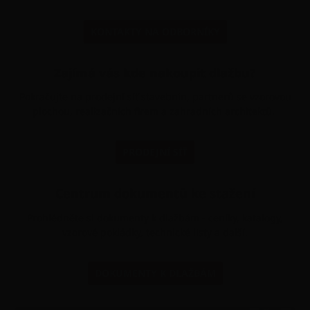
KONTAKTY NA ODBORNÍKY
Zajímá vás kde nakoupit dlažbu?
Pokračujte na prodejní síť stavebnin, partnerů se vzorovou
plochou, realizačních firem a zahradních architektů.
PRODEJNÍ SÍŤ
Centrum dokumentů ke stažení
Prohlédněte si dokumenty k dlažbám - ceníky, katalogy,
vzorové pokládky, technické listy a další.
DOKUMENTY K DLAŽBÁM