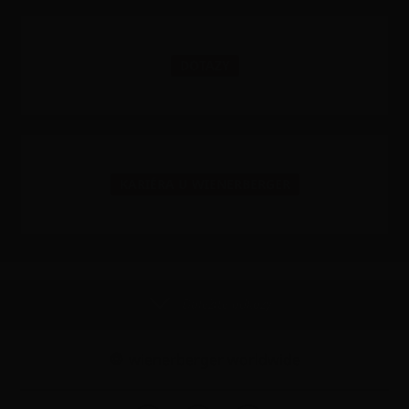
DOTAZY
KARIÉRA U WIENERBERGER
Důležité odkazy
wienerberger worldwide