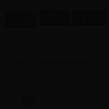
GRAFICKÝ
MOBILNÍ
OBCHODNÍ
NÁVRH
APLIKACE
PARTNEŘI
PLOCHY
GARDENVISIONS
SEMMELROCK
Ceník dlažby Semmelrock
V ceníku naleznete detailní informace o produktech a
výrobcem doporučené ceny.