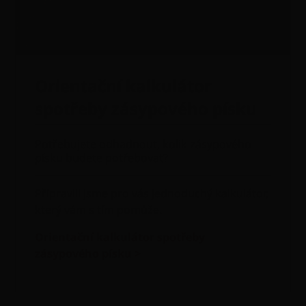
Orientační kalkulátor
spotřeby zásypového písku
Potřebujete odhadnout, kolik zásypového
písku budete potřebovat?
Připravili jsme pro vás jednoduchý kalkulátor,
který vám s tím pomůže.
Orientační kalkulátor spotřeby
zásypového písku >