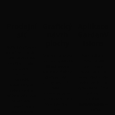
Prodejní
Grafický
Aplikace
síť
návrh
GardenV
plochy
isions
Bližší informace o
konečných cenách
Zdarma nabízíme
Navrhněte si
včetně dopravy
pro plochy
od cca
přímo na vaši
obdržíte u našich
80 m2
(vyjma
plochu okolo
obchodních
standard dlažby)
domu nebo na
partnerů.
grafický návrh
terasu dlažbu dle
Nejbližší
v programu CAD.
svého výběru, a
stavebniny ve
Návrh
vyzkoušejte různé
vašem okolí si
zhotovujeme do
možnosti.
můžete vyfiltrovat
10 pracovních dní.
S aplikací
ze seznamu
Více informací
GardenVisions
je
prodejců, který
zde.
to hračka.
naleznete zde.