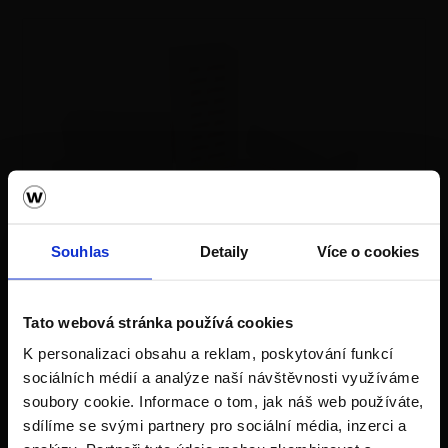
Fasáda Terca
Souhlas
Detaily
Více o cookies
Ceník Terca
Tato webová stránka používá cookies
Kalkulace fasády
K personalizaci obsahu a reklam, poskytování funkcí
sociálních médií a analýze naší návštěvnosti využíváme
Technická podpora
soubory cookie. Informace o tom, jak náš web používáte,
sdílíme se svými partnery pro sociální média, inzerci a
Specialista prodeje