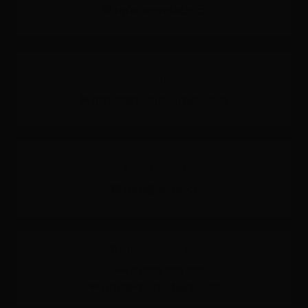
info@tondach.cz
Semmelrock
infocz@semmelrock.com
Terca / Penter
info@terca.cz
Wienerberger s.r.o.
+420 800 240 250
info@wienerberger.cz