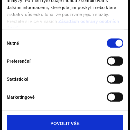
analýzy. Partneři tyto údaje mohou zkombinovat s
dalšími informacemi, které jste jim poskytli nebo které
Navštivte vzorkovnu Terca
získali v důsledku toho, že používáte jejich služby.
Přečtěte si více v našich
Zásadách ochrany osobních
Stažení se nepodařilo
údajů
.
The requested content cannot be loaded.
Výběr
Něco se nepodařilo. Zopakujte to prosím později.
Please try again later.
Nutné
souhlasu
Preferenční
Statistické
Dlažba Semmelrock
Marketingové
Ceník Semmelrock
Kalkulace dlažby
POVOLIT VŠE