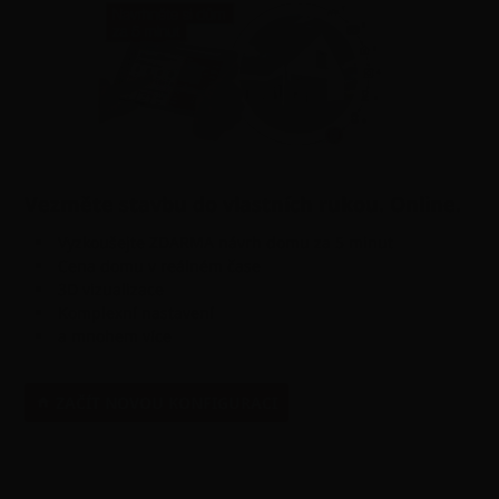
Vezměte stavbu do vlastních rukou. Online.
Vyzkoušejte ZDARMA návrh domu za 5 minut
Cena domu v reálném čase
3D vizualizace
Komplexní nastavení
a mnohem více
ZAČÍT NOVOU KONFIGURACI