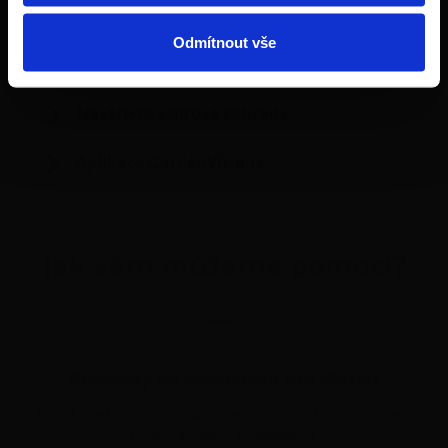
Kontakt na obchodní manažery
Odmítnout vše
Prodejní síť
Navštivte vzorové zahrady
Aplikace GardenVisions
Jak vám můžeme pomoci?
—
Kontakty na specialistu pro dlažbu
Pokud hledáte odborníka na venkovní dlažbu, dlaždice a
prvky zahradní architektury.