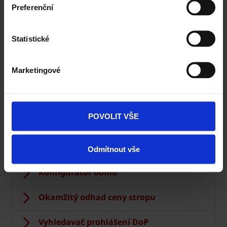
Preferenční
Statistické
Marketingové
Zdivo Porotherm
Ceník Porotherm
POVOLIT VŠE
Kalkulace zdiva
Technická podpora
Odmítnout vše
Konfigurátor domu
Okamžitý odhad ceny stropu
Vyhledavač prohlášení DoP