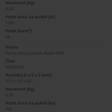
Hmotnost [kg]
0,50
Počet kusů na paletě [ks]
1200
Počet [ks/m²]
58
Název
Terca rohový pásek Abote WDF
Číslo
64240318
Rozměry D x Š x V [mm]
215 x 102 x 65
Hmotnost [kg]
0,70
Počet kusů na paletě [ks]
700