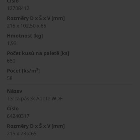
Číslo
12708412
Rozměry D x Š x V [mm]
215 x 102,50 x 65
Hmotnost [kg]
1,93
Počet kusů na paletě [ks]
680
Počet [ks/m²]
58
Název
Terca pásek Abote WDF
Číslo
64240317
Rozměry D x Š x V [mm]
215 x 23 x 65