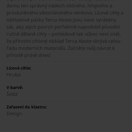
domu ten správný nádech vlídného, hřejivého a
prosluněného viktoriánského venkova. Lícové cihly a
obkladové pásky Terca Abote jsou navíc vyráběny
tak, aby jejich povrch perfektně napodobil původní
ručně dělané cihly – pohledově tak vůbec není znát,
že přírodní cihlový obklad Terca Abote skrývá celou
řadu moderních materiálů. Začněte svůj návrat k
přírodě právě dnes!
Lícová cihla:
Hrubá
V barvě:
Šedá
Zařazení do klastru:
Design