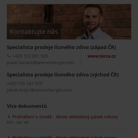
Kontaktujte nás
Specialista prodeje lícového zdiva (západ ČR)
+420 723 001 500
www.terca.cz
pavel.korous@wienerberger.com
Specialista prodeje lícového zdiva (východ ČR)
+420 725 547 475
jakub.krejci@wienerberger.com
Více dokumentů
Prohlášení o shodě - Abote obkladový pásek rohový
PDF - 881 KB
Prohlášení o shodě - Abote obkladový pásek rovný