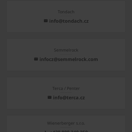
Tondach
info@tondach.cz
Semmelrock
infocz@semmelrock.com
Terca / Penter
info@terca.cz
Wienerberger s.r.o.