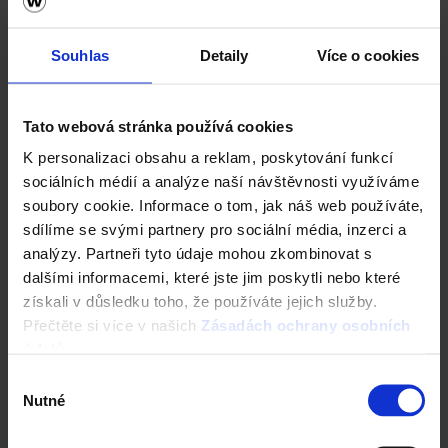
Vezměte stavbu do vlastních rukou. Online.
Vyzkoušejte ZDARMA návrh domu za 5 minut
Souhlas
Detaily
Více o cookies
Cena domu v reálném čase
3D vizualizace
Komplexní nastavení
a mnohem více
Tato webová stránka používá cookies
K personalizaci obsahu a reklam, poskytování funkcí
sociálních médií a analýze naší návštěvnosti využíváme
ZAČÍT NOVOU KONFIGURACI
soubory cookie. Informace o tom, jak náš web používáte,
sdílíme se svými partnery pro sociální média, inzerci a
analýzy. Partneři tyto údaje mohou zkombinovat s
dalšími informacemi, které jste jim poskytli nebo které
získali v důsledku toho, že používáte jejich služby.
Přečtěte si více v našich
Zásadách ochrany osobních
Nástroje a služby
údajů
.
Výběr
Nutné
souhlasu