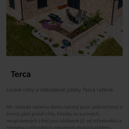
Lícové cihly a obkladové pásky Terca ražené.
Nic nedodá vašemu domu takový punc jedinečnosti a
šmrnc jako právě cihly. Fasády ze surových,
neupravených cihel jsou oblíbené již od středověku a
zejména v přírodních odstínech dodají každému