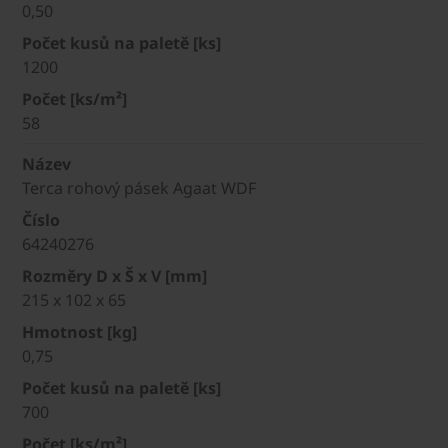
0,50
Počet kusů na paletě [ks]
1200
Počet [ks/m²]
58
Název
Terca rohový pásek Agaat WDF
Číslo
64240276
Rozměry D x Š x V [mm]
215 x 102 x 65
Hmotnost [kg]
0,75
Počet kusů na paletě [ks]
700
Počet [ks/m²]