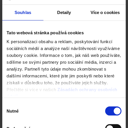
Vyzkoušejte ZDARMA návrh domu za 5 minut
Cena domu v reálném čase
Souhlas
Detaily
Více o cookies
3D vizualizace
Komplexní nastavení
a mnohem více
Tato webová stránka používá cookies
K personalizaci obsahu a reklam, poskytování funkcí
ZAČÍT NOVOU KONFIGURACI
sociálních médií a analýze naší návštěvnosti využíváme
soubory cookie. Informace o tom, jak náš web používáte,
sdílíme se svými partnery pro sociální média, inzerci a
analýzy. Partneři tyto údaje mohou zkombinovat s
dalšími informacemi, které jste jim poskytli nebo které
získali v důsledku toho, že používáte jejich služby.
Nástroje a služby
Přečtěte si více v našich
Zásadách ochrany osobních
údajů
.
Výběr
Nutné
souhlasu