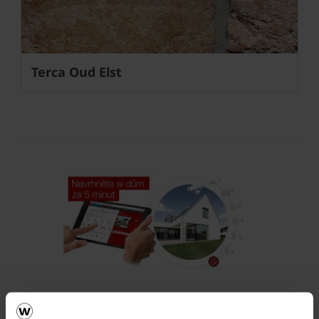
Terca Oud Elst
Vezměte stavbu do vlastních rukou. Online.