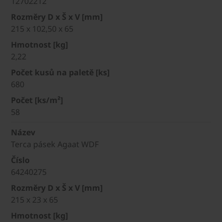
12702212
Rozměry D x Š x V [mm]
215 x 102,50 x 65
Hmotnost [kg]
2,22
Počet kusů na paletě [ks]
680
Počet [ks/m²]
58
Název
Terca pásek Agaat WDF
Číslo
64240275
Rozměry D x Š x V [mm]
215 x 23 x 65
Hmotnost [kg]