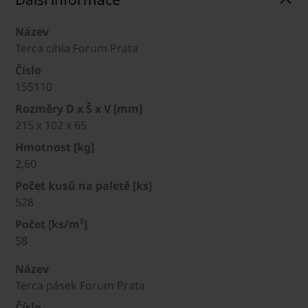
Název
Terca cihla Forum Prata
Číslo
155110
Rozměry D x Š x V [mm]
215 x 102 x 65
Hmotnost [kg]
2,60
Počet kusů na paletě [ks]
528
Počet [ks/m²]
58
Název
Terca pásek Forum Prata
Číslo