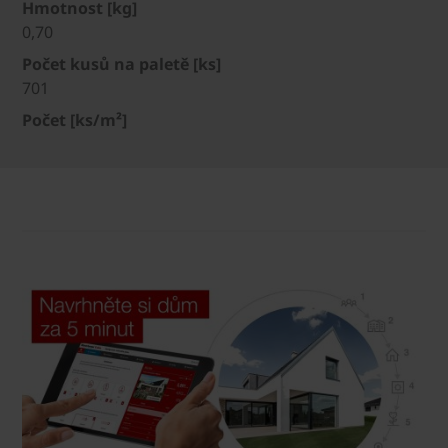
Hmotnost [kg]
0,70
Počet kusů na paletě [ks]
701
Počet [ks/m²]