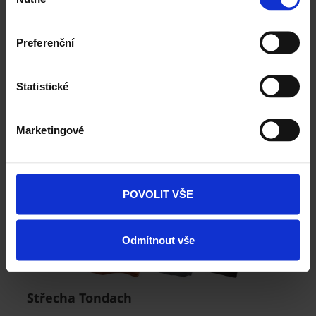
souhlasu
Okamžitý odhad ceny stropu
Preferenční
Vyhledavač prohlášení DoP
Statistické
CAD Detaily zdivo
Marketingové
POVOLIT VŠE
Odmítnout vše
Střecha Tondach