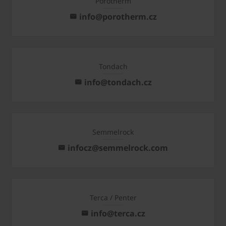
Porotherm
info@porotherm.cz
Tondach
info@tondach.cz
Semmelrock
infocz@semmelrock.com
Terca / Penter
info@terca.cz