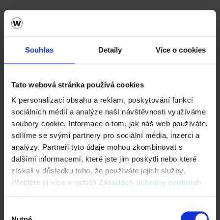
Souhlas
Detaily
Více o cookies
Tato webová stránka používá cookies
K personalizaci obsahu a reklam, poskytování funkcí
sociálních médií a analýze naší návštěvnosti využíváme
Zdivo Porotherm
soubory cookie. Informace o tom, jak náš web používáte,
sdílíme se svými partnery pro sociální média, inzerci a
Ceník Porotherm
analýzy. Partneři tyto údaje mohou zkombinovat s
dalšími informacemi, které jste jim poskytli nebo které
Kalkulace zdiva
získali v důsledku toho, že používáte jejich služby.
Přečtěte si více v našich
Zásadách ochrany osobních
Technická podpora
údajů
.
Výběr
Konfigurátor domu
Nutné