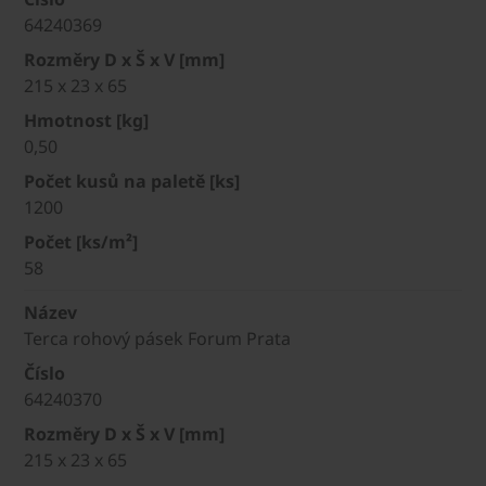
64240369
Rozměry D x Š x V [mm]
215 x 23 x 65
Hmotnost [kg]
0,50
Počet kusů na paletě [ks]
1200
Počet [ks/m²]
58
Název
Terca rohový pásek Forum Prata
Číslo
64240370
Rozměry D x Š x V [mm]
215 x 23 x 65