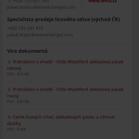
+420 723 001 500
www.terca.cz
pavel.korous@wienerberger.com
Specialista prodeje lícového zdiva (východ ČR)
+420 725 547 475
jakub.krejci@wienerberger.com
Více dokumentů
Prohlášení o shodě - Olde Woodford obkladový pásek
rohový
PDF - 827 KB
Prohlášení o shodě - Olde Woodford obkladový pásek
rovný
PDF - 833 KB
Ceník lícových cihel, obkladových pásku a cihlové
dlažby
PDF - 9 MB