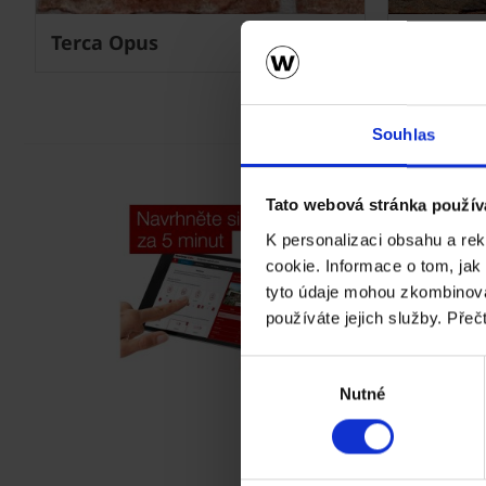
Terca Opus
Terca Pa
Souhlas
Tato webová stránka použív
K personalizaci obsahu a re
cookie. Informace o tom, jak
tyto údaje mohou zkombinovat
používáte jejich služby. Přeč
Výběr
Nutné
souhlasu