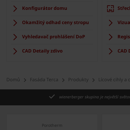
Konfigurátor domu
Střec
Okamžitý odhad ceny stropu
Vizua
Vyhledavač prohlášení DoP
Regis
CAD Detaily zdivo
CAD D
Domů
Fasáda Terca
Produkty
Lícové cihly a
wienerberger skupina je největší světo
Porotherm