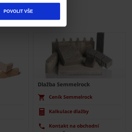
Produkty
POVOLIT VŠE
Kontakty
Dlažba Semmelrock
Ceník Semmelrock
Kalkulace dlažby
Kontakt na obchodní