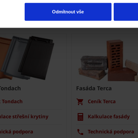
Odmítnout vše
Nástroje a služby
Tondach
Fasáda Terca
k Tondach
Ceník Terca
lace střešní krytiny
Kalkulace fasády
nická podpora
Technická podpora