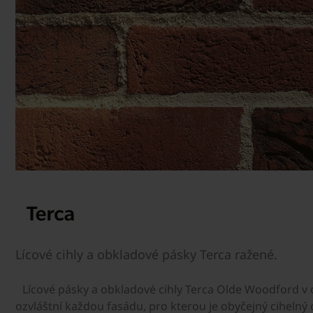
Lícové cihly a obkladové pásky Terca ražené.
Lícové pásky a obkladové cihly Terca Olde Woodford 
ozvláštní každou fasádu, pro kterou je obyčejný cihelný o