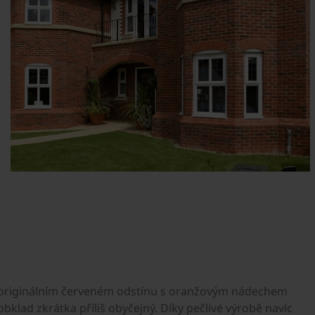
v originálním červeném odstínu s oranžovým nádechem
bklad zkrátka příliš obyčejný. Díky pečlivé výrobě navíc