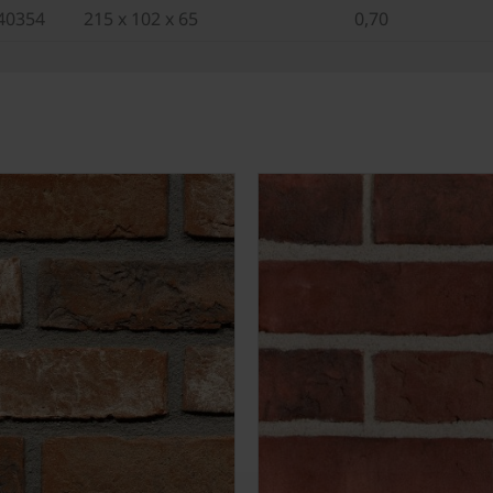
40354
215 x 102 x 65
0,70