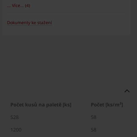
... Více... (4)
Dokumenty ke stažení
Počet kusů na paletě [ks]
Počet [ks/m²]
528
58
1200
58