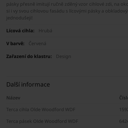
pásky přesně imitují ručně zděný vzor cihlové zdi, na oko
si i vy svou cihlovou fasádu s lícovými pásky a obklado
jednodušeji!
Lícová cihla:
Hrubá
V barvě:
Červená
Zařazení do klastru:
Design
Další informace
Název
Čísl
Terca cihla Olde Woodford WDF
159
Terca pásek Olde Woodford WDF
642