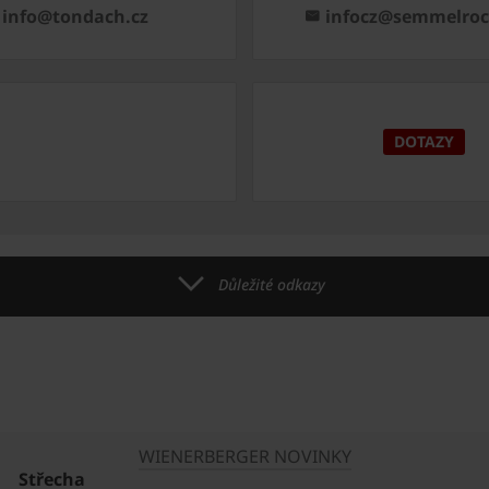
info@tondach.cz
infocz@semmelro
DOTAZY
Důležité odkazy
WIENERBERGER NOVINKY
Střecha