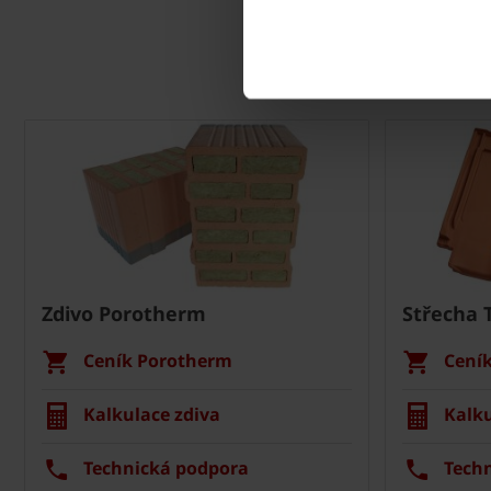
Zdivo Porotherm
Střecha 
Ceník Porotherm
Cení
Kalkulace zdiva
Kalku
Technická podpora
Tech