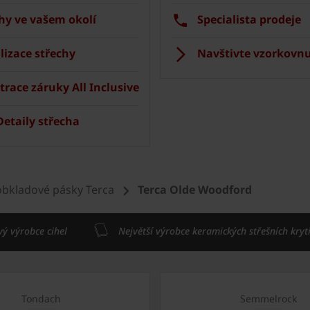
hy ve vašem okolí
Specialista prodeje
lizace střechy
Navštivte vzorkovnu
trace záruky All Inclusive
etaily střecha
 obkladové pásky Terca
Terca Olde Woodford
vý výrobce cihel
Největší výrobce keramických střešních kryt
Tondach
Semmelrock