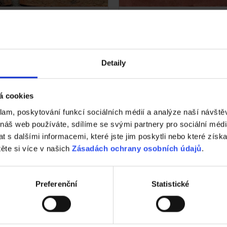
storale
Terca Olm Orme
Detaily
Vezměte stavbu do vlastních rukou.
á cookies
Vyzkoušejte ZDARMA návrh domu za 5 minu
klam, poskytování funkcí sociálních médií a analýze naší návšt
Cena domu v reálném čase
 náš web používáte, sdílíme se svými partnery pro sociální média
3D vizualizace
 s dalšími informacemi, které jste jim poskytli nebo které získa
Komplexní nastavení
těte si více v našich
Zásadách ochrany osobních údajů
.
a mnohem více
Preferenční
Statistické
ZAČÍT NOVOU KONFIGURACI