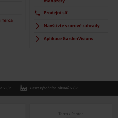
manažery
Prodejní síť
 Terca
Navštivte vzorové zahrady
Aplikace GardenVisions
in v ČR
Deset výrobních závodů v ČR
Terca / Penter