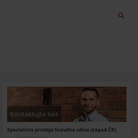
Kontaktujte nás
Specialista prodeje lícového zdiva (západ ČR)