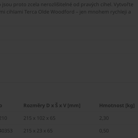
 jsou proto zcela nerozlišitelné od pravých cihel. Vytvořte
vými cihlami Terca Olde Woodford – jen mnohem rychleji a
o
Rozměry D x Š x V [mm]
Hmotnost [kg]
210
215 x 102 x 65
2,30
40353
215 x 23 x 65
0,50