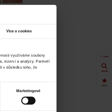
Více o cookies
 Online.
t
ěvnosti využíváme soubory
Close
, inzerci a analýzy. Partneři
li v důsledku toho, že
Hledat
Akce
Marketingové
Dokumenty
ke stažení