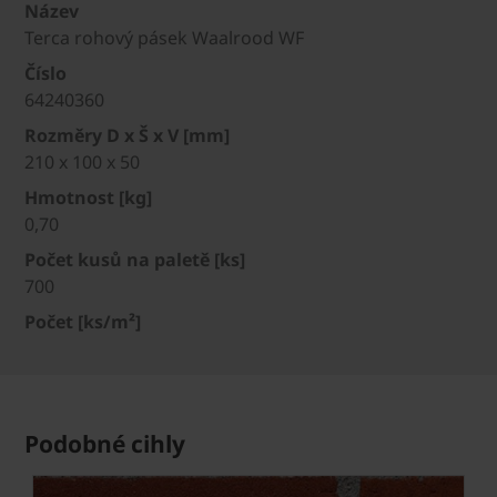
Název
Terca rohový pásek Waalrood WF
Číslo
64240360
Rozměry D x Š x V [mm]
210 x 100 x 50
Hmotnost [kg]
0,70
Počet kusů na paletě [ks]
700
Počet [ks/m²]
Podobné cihly