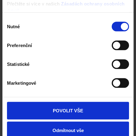
ZAČÍT NOVOU KONFIGURACI
Přečtěte si více v našich
Zásadách ochrany osobních
údajů
.
Výběr
Nutné
souhlasu
Preferenční
Nástroje a služby
Statistické
Marketingové
POVOLIT VŠE
Zdivo Porotherm
Odmítnout vše