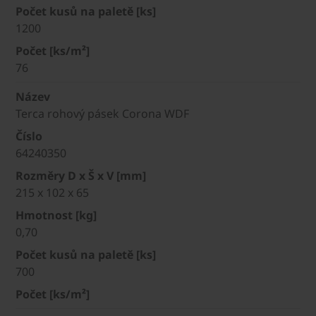
Počet kusů na paletě [ks]
1200
Počet [ks/m²]
76
Název
Terca rohový pásek Corona WDF
Číslo
64240350
Rozměry D x Š x V [mm]
215 x 102 x 65
Hmotnost [kg]
0,70
Počet kusů na paletě [ks]
700
Počet [ks/m²]