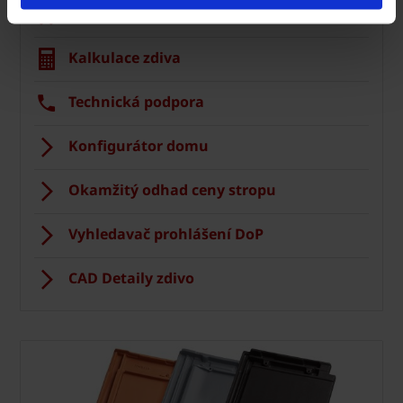
Ceník Porotherm
Kalkulace zdiva
Technická podpora
Konfigurátor domu
Okamžitý odhad ceny stropu
Vyhledavač prohlášení DoP
CAD Detaily zdivo