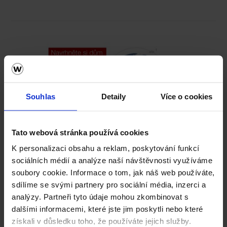
Souhlas
Detaily
Více o cookies
Tato webová stránka používá cookies
Vezměte stavbu do vlastních rukou. Online.
K personalizaci obsahu a reklam, poskytování funkcí
Vyzkoušejte ZDARMA návrh domu za 5 minut
sociálních médií a analýze naší návštěvnosti využíváme
Cena domu v reálném čase
soubory cookie. Informace o tom, jak náš web používáte,
3D vizualizace
sdílíme se svými partnery pro sociální média, inzerci a
Komplexní nastavení
analýzy. Partneři tyto údaje mohou zkombinovat s
a mnohem více
dalšími informacemi, které jste jim poskytli nebo které
získali v důsledku toho, že používáte jejich služby.