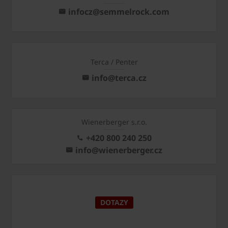
infocz@semmelrock.com
Terca / Penter
info@terca.cz
Wienerberger s.r.o.
+420 800 240 250
info@wienerberger.cz
DOTAZY