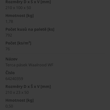
Rozměry D x Š x V [mm]
210 x 100 x 50
Hmotnost [kg]
1,78
Počet kusů na paletě [ks]
792
Počet [ks/m²]
76
Název
Terca pásek Waalrood WF
Číslo
64240359
Rozměry D x Š x V [mm]
210 x 23 x 50
Hmotnost [kg]
0,50