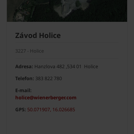
Závod Holice
3227 - Holice
Adresa:
Hanzlova 482 ,534 01 Holice
Telefon:
383 822 780
E-mail:
holice@wienerberger.com
GPS:
50.071907, 16.026685