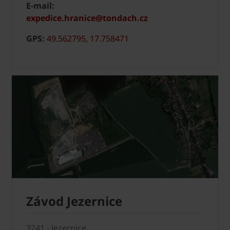
E-mail:
expedice.hranice@tondach.cz
GPS:
49.562795, 17.758471
Závod Jezernice
3241 - Jezernice