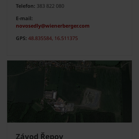
Telefon:
383 822 080
E-mail:
novosedly@wienerberger.com
GPS:
48.835584, 16.511375
Závod Řepov