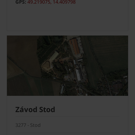
GPS:
49.219075, 14.409798
Závod Stod
3277 - Stod