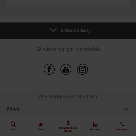
Důležité odkazy
wienerberger worldwide
WIENERBERGER NOVINKY
Zdivo
Střecha
Dokumenty ke
Hledat
Akce
Produkty
Kontakty
stažení