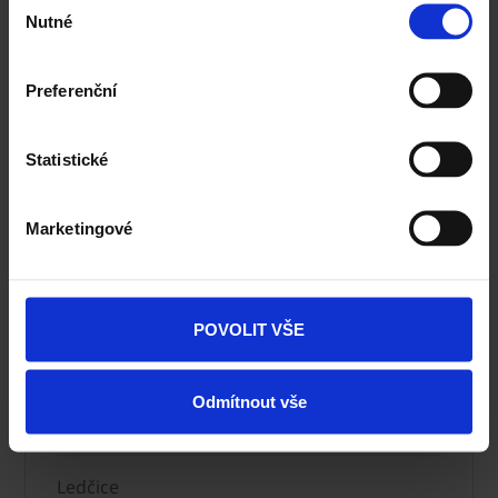
Nutné
souhlasu
GPS:
49.9519787, 14.5084906
Preferenční
Statistické
Marketingové
POVOLIT VŠE
Odmítnout vše
Výrobní závod Ledčice
Ledčice