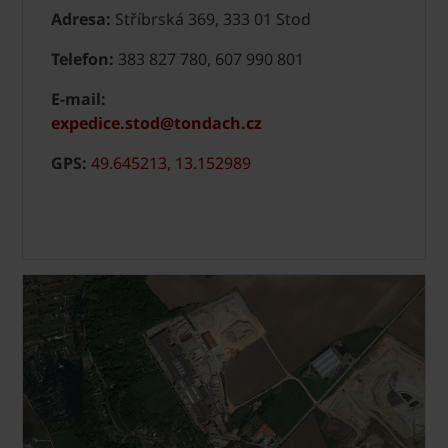
Adresa:
Stříbrská 369, 333 01 Stod
Telefon:
383 827 780, 607 990 801
E-mail:
expedice.stod@tondach.cz
GPS:
49.645213, 13.152989