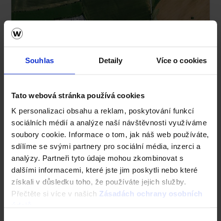
Souhlas
Detaily
Více o cookies
Tato webová stránka používá cookies
Prodejní sklad Jirčany
K personalizaci obsahu a reklam, poskytování funkcí
sociálních médií a analýze naší návštěvnosti využíváme
soubory cookie. Informace o tom, jak náš web používáte,
Jirčany
sdílíme se svými partnery pro sociální média, inzerci a
analýzy. Partneři tyto údaje mohou zkombinovat s
Adresa:
Cihlářská 125, 252 44 Psáry
dalšími informacemi, které jste jim poskytli nebo které
získali v důsledku toho, že používáte jejich služby.
Telefon:
234 715 731, 383 827 981
Přečtěte si více v našich
Zásadách ochrany osobních
E-mail:
údajů
.
jircany@wienerberger.com
Výběr