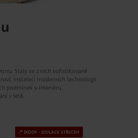
mu
inu. Staly se z nich sofistikované
oví, instalaci moderních technologií
tních podmínek
v interiéru.
ní v létě.
IROOF - IZOLACE STŘECHY