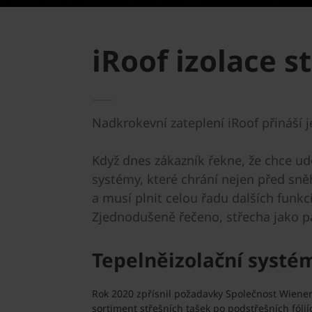
iRoof izolace 
Nadkrokevní zateplení iRoof přináší 
Když dnes zákazník řekne, že chce udě
systémy, které chrání nejen před sně
a musí plnit celou řadu dalších funkc
Zjednodušeně řečeno, střecha jako pá
Tepelněizolační systé
Rok 2020 zpřísnil požadavky Společnost Wiener
sortiment střešních tašek po podstřešních fóliíc