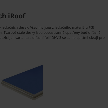
ch iRoof
y izolačních desek. Všechny jsou z izolačního materiálu PIR
mm. Tvarově stálé desky jsou oboustranně opatřeny buď difúzně
zici je i varianta s difúzní fólií DHV 3 se samolepícími okraji pro