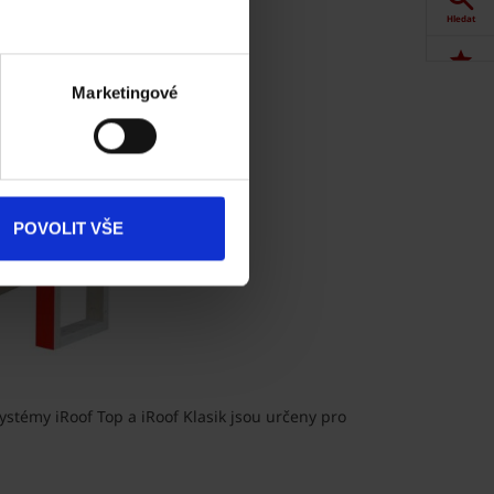
Hledat
Akce
Marketingové
Dokumenty
ke stažení
Produkty
POVOLIT VŠE
Kontakty
stémy iRoof Top a iRoof Klasik jsou určeny pro