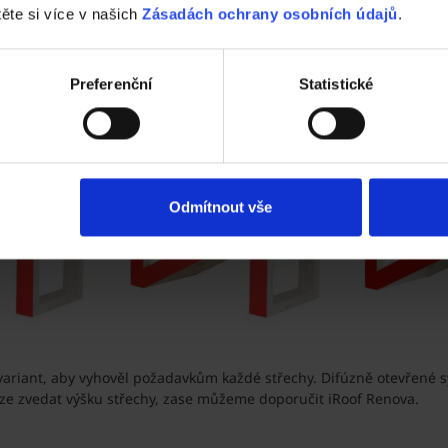
těte si více v našich
Zásadách ochrany osobních údajů
.
Preferenční
Statistické
Odmítnout vše
variant, aby vyhověl požadavkům každé střechy. Difúzně otevřené sy
elze zvedat výšku střechy, zase můžeme doporučit iRoof Renova.