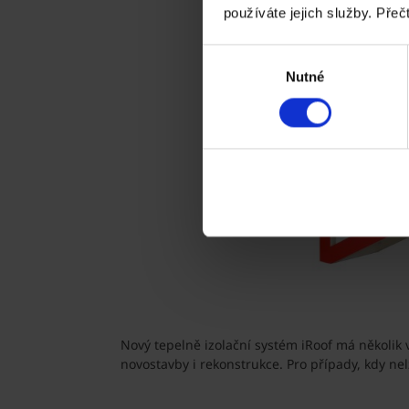
používáte jejich služby. Přeč
Výběr
Nutné
souhlasu
Nový tepelně izolační systém iRoof má několik 
novostavby i rekonstrukce. Pro případy, kdy n