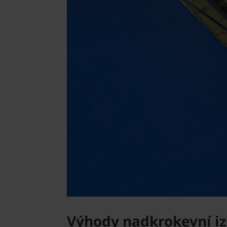
Výhody nadkrokevní iz