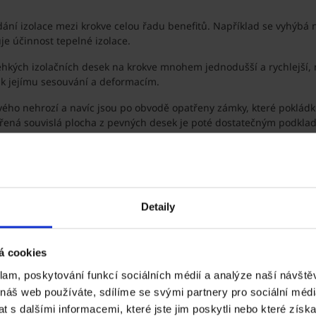
ání izolace mezi krokve celou řadu benefitů. Například se vyhýbá no
e účinnost tepelné izolace.
lehkých izolačních desek na krokve mnohem jednodušší a rychlejší, 
 k jejímu sesouvání a deformacím.
vého nehrozí a navíc jsou po obvodě opatřeny zámky, které pokládk
vořená souvislá plocha z pevných desek je poté dostatečným podkla
Detaily
i
á cookies
 světlé výšky podkroví
klam, poskytování funkcí sociálních médií a analýze naší návšt
ího systému iRoof - Top, Klasik 
 náš web používáte, sdílíme se svými partnery pro sociální média
 s dalšími informacemi, které jste jim poskytli nebo které získa