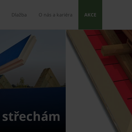
Dlažba
O nás a kariéra
AKCE
 střechám