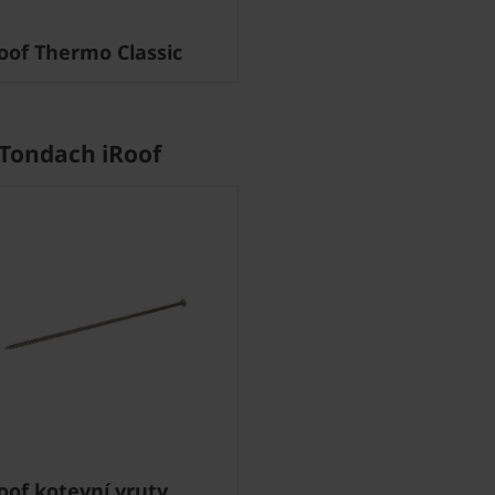
oof Thermo Classic
Tondach iRoof
oof kotevní vruty