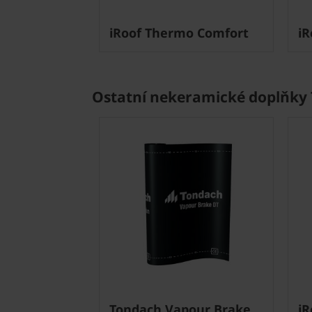
iRoof Thermo Comfort
iR
Ostatní nekeramické doplňky 
Tondach Vapour Brake
iR