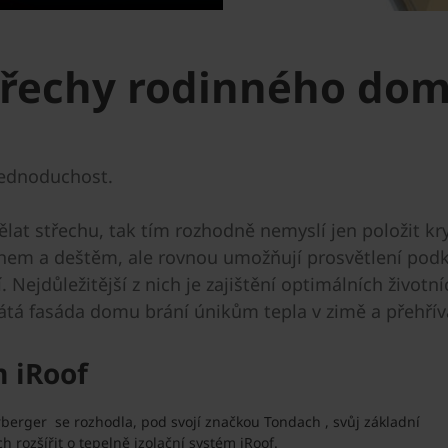
střechy rodinného do
jednoduchost.
lat střechu, tak tím rozhodně nemyslí jen položit kryt
hem a deštěm, ale rovnou umožňují prosvětlení podkr
í. Nejdůležitější z nich je zajištění optimálních živo
tá fasáda domu brání únikům tepla v zimě a přehřívá
m iRoof
berger se rozhodla, pod svojí značkou Tondach , svůj základní
h rozšířit o tepelně izolační systém iRoof.