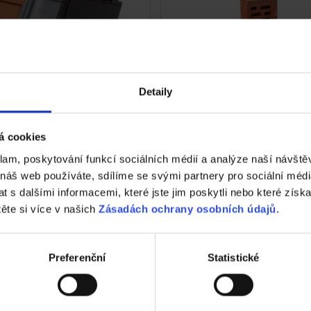
Detaily
Tondach
Fasáda Terca
k Tondach
Ceník Terca
á cookies
klam, poskytování funkcí sociálních médií a analýze naší návšt
lace střešní krytiny
Kalkulace fasády
 náš web používáte, sdílíme se svými partnery pro sociální média
 s dalšími informacemi, které jste jim poskytli nebo které získa
nická podpora
Technická podpora
těte si více v našich
Zásadách ochrany osobních údajů
.
hy ve vašem okolí
Specialista prodeje
Preferenční
Statistické
lizace střechy
Navštivte vzorkovnu
trace záruky All Inclusive