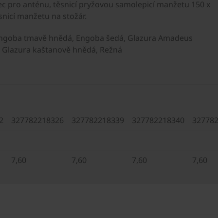
c pro anténu, těsnicí pryžovou samolepicí manžetu 150 x
nicí manžetu na stožár.
Engoba tmavě hnědá, Engoba šedá, Glazura Amadeus
, Glazura kaštanově hnědá, Režná
2
327782218326
327782218339
327782218340
32778
7,60
7,60
7,60
7,60