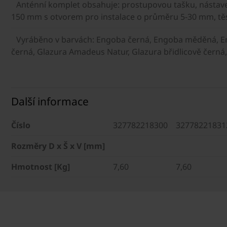
Anténní komplet obsahuje: prostupovou tašku, nástave
150 mm s otvorem pro instalace o průměru 5-30 mm, těs
Vyráběno v barvách: Engoba černá, Engoba měděná, 
černá, Glazura Amadeus Natur, Glazura břidlicově černá
Další informace
Číslo
327782218300
32778221831
Rozměry D x Š x V [mm]
Hmotnost [Kg]
7,60
7,60