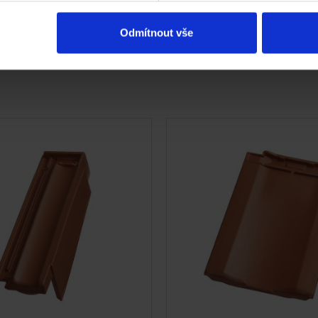
etaily střecha
Odmítnout vše