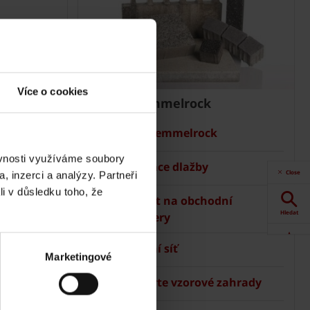
Více o cookies
Dlažba Semmelrock
Ceník Semmelrock
ěvnosti využíváme soubory
Kalkulace dlažby
Close
, inzerci a analýzy. Partneři
li v důsledku toho, že
Kontakt na obchodní
Hledat
manažery
Prodejní síť
Akce
Marketingové
 Terca
Navštivte vzorové zahrady
Dokumenty
ke stažení