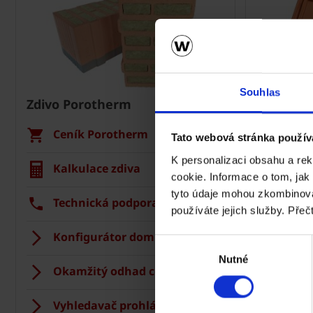
Souhlas
Zdivo Porotherm
Střecha 
Ceník Porotherm
Cení
Tato webová stránka použív
K personalizaci obsahu a re
Kalkulace zdiva
Kalku
cookie. Informace o tom, jak
tyto údaje mohou zkombinovat
Technická podpora
Tech
používáte jejich služby. Přeč
Konfigurátor domu
Střec
Výběr
Nutné
souhlasu
Okamžitý odhad ceny stropu
Vizua
Vyhledavač prohlášení DoP
Regis