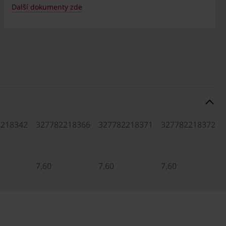
Další dokumenty zde
2218342
327782218366
327782218371
327782218372
7,60
7,60
7,60