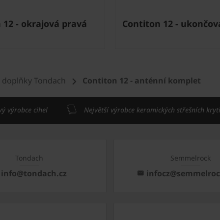
 12 - okrajová pravá
Contiton 12 - ukončova
 doplňky Tondach
Contiton 12 - anténní komplet
vý výrobce cihel
Největší výrobce keramických střešních kryt
Tondach
Semmelrock
info@tondach.cz
infocz@semmelro