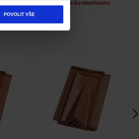
Aplikace GardenVisions
Produkty
POVOLIT VŠE
Kontakty