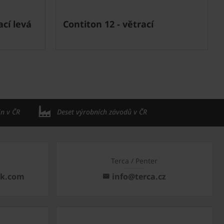
cí levá
Contiton 12 - větrací
in v ČR
Deset výrobních závodů v ČR
Terca / Penter
ck.com
info@terca.cz