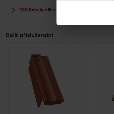
CAD Detaily zdivo
CAD D
Další příslušenství
Next