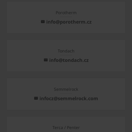
Porotherm
info@porotherm.cz
Tondach
info@tondach.cz
Semmelrock
infocz@semmelrock.com
Terca / Penter