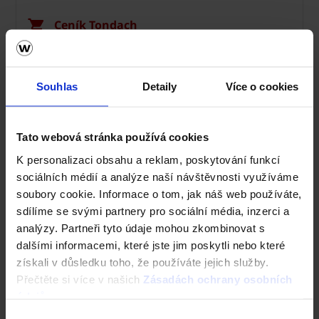
Ceník Tondach
Kalkulace střešní krytiny
Souhlas
Detaily
Více o cookies
Technická podpora
Střechy ve vašem okolí
Tato webová stránka používá cookies
K personalizaci obsahu a reklam, poskytování funkcí
Vizualizace střechy
sociálních médií a analýze naší návštěvnosti využíváme
soubory cookie. Informace o tom, jak náš web používáte,
Registrace záruky All Inclusive
sdílíme se svými partnery pro sociální média, inzerci a
analýzy. Partneři tyto údaje mohou zkombinovat s
CAD Detaily střecha
dalšími informacemi, které jste jim poskytli nebo které
získali v důsledku toho, že používáte jejich služby.
Přečtěte si více v našich
Zásadách ochrany osobních
údajů
.
Výběr