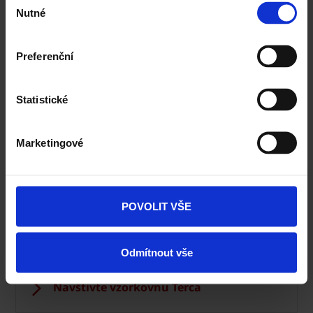
Nutné
souhlasu
Preferenční
Statistické
Fasáda Terca
Marketingové
Ceník Terca
Kalkulace fasády
POVOLIT VŠE
Technická podpora
Specialista prodeje
Odmítnout vše
Navštivte vzorkovnu Terca