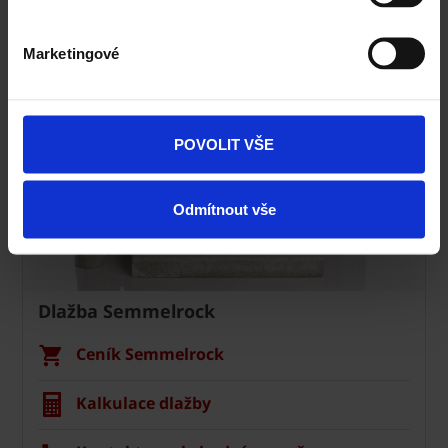
Navštivte vzorkovnu Terca
Marketingové
POVOLIT VŠE
Odmítnout vše
Dlažba Semmelrock
Ceník Semmelrock
Kalkulace dlažby