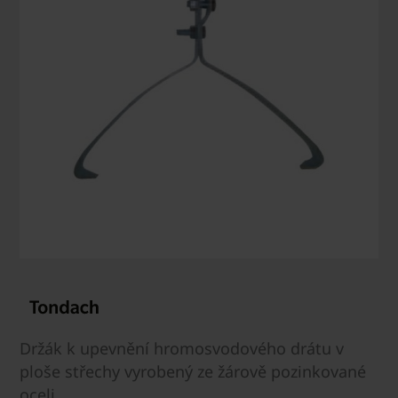
Držák k upevnění hromosvodového drátu v
ploše střechy vyrobený ze žárově pozinkované
oceli.