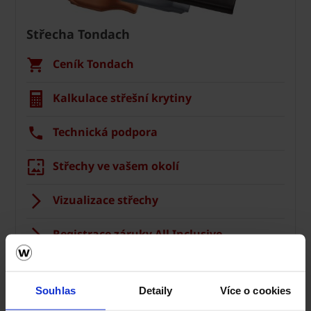
Střecha Tondach
Ceník Tondach
Kalkulace střešní krytiny
Technická podpora
Střechy ve vašem okolí
Vizualizace střechy
Registrace záruky All Inclusive
CAD Detaily střecha
Souhlas
Detaily
Více o cookies