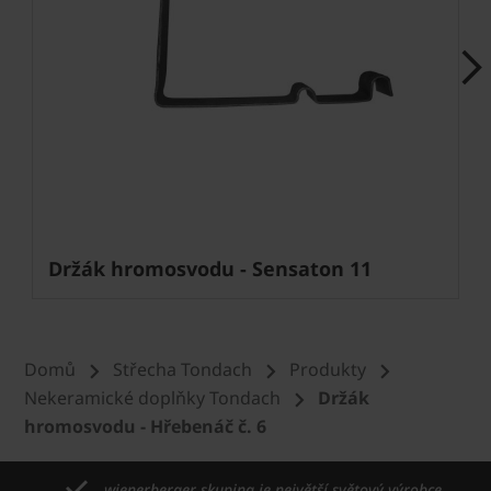
Next
Držák hromosvodu - Sensaton 11
Domů
Střecha Tondach
Produkty
Nekeramické doplňky Tondach
Držák
hromosvodu - Hřebenáč č. 6
wienerberger skupina je největší světový výrobce