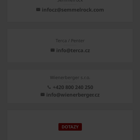
infocz@semmelrock.com
Terca / Penter
info@terca.cz
Wienerberger s.r.o.
+420 800 240 250
info@wienerberger.cz
DOTAZY