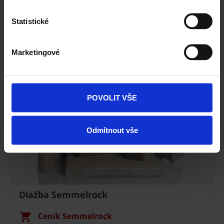
Statistické
Specialista prodeje
Navštivte vzorkovnu Terca
Marketingové
POVOLIT VŠE
Odmítnout vše
Dlažba Semmelrock
Ceník Semmelrock