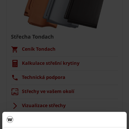
Střecha Tondach
Ceník Tondach
Kalkulace střešní krytiny
Technická podpora
Střechy ve vašem okolí
Vizualizace střechy
Registrace záruky All Inclusive