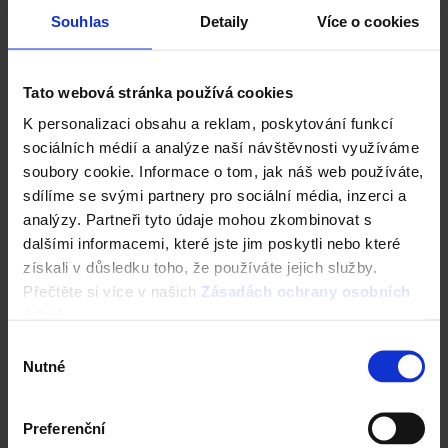
CAD Detaily střecha
Souhlas
Detaily
Více o cookies
Tato webová stránka používá cookies
K personalizaci obsahu a reklam, poskytování funkcí
sociálních médií a analýze naší návštěvnosti využíváme
soubory cookie. Informace o tom, jak náš web používáte,
sdílíme se svými partnery pro sociální média, inzerci a
analýzy. Partneři tyto údaje mohou zkombinovat s
dalšími informacemi, které jste jim poskytli nebo které
získali v důsledku toho, že používáte jejich služby.
Přečtěte si více v našich
Zásadách ochrany osobních
Fasáda Terca
údajů
.
Výběr
Ceník Terca
Nutné
souhlasu
Kalkulace fasády
Preferenční
Technická podpora