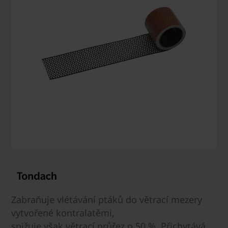
Zabraňuje vlétávání ptáků do větrací mezery
vytvořené kontralatěmi,
snižuje však větrací průřez o 50 %. Přichytává