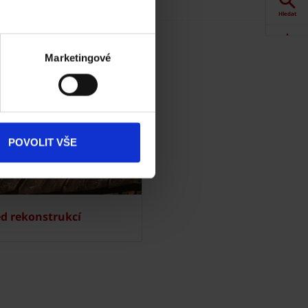
Hledat
Akce
Marketingové
Dokumenty
ke stažení
Produkty
POVOLIT VŠE
Kontakty
ed rekonstrukcí