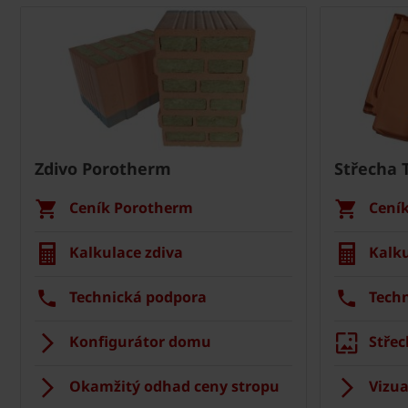
Zdivo Porotherm
Střecha 
Ceník Porotherm
Cení
Kalkulace zdiva
Kalku
Technická podpora
Tech
Konfigurátor domu
Střec
Okamžitý odhad ceny stropu
Vizua