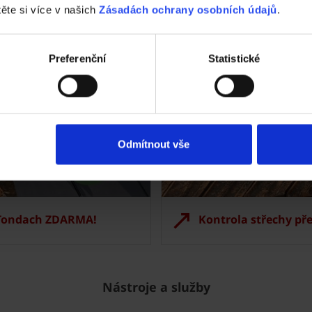
těte si více v našich
Zásadách ochrany osobních údajů
.
Preferenční
Statistické
Odmítnout vše
 Tondach ZDARMA!
Kontrola střechy př
Nástroje a služby