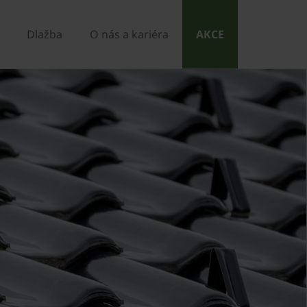
Dlažba
O nás a kariéra
AKCE