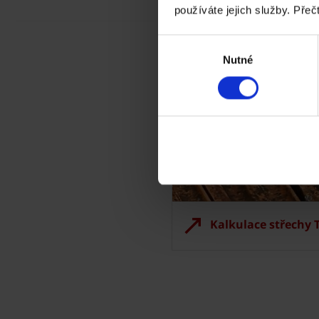
používáte jejich služby. Přeč
Výběr
Nutné
souhlasu
Kalkulace střechy