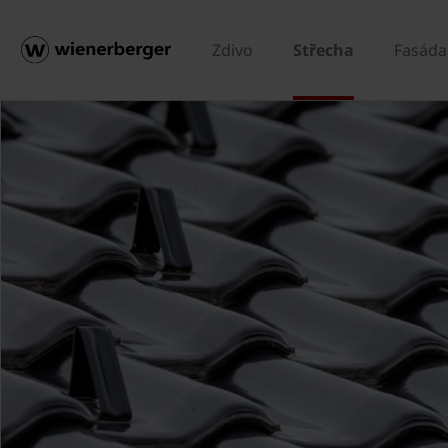
Zdivo
Střecha
Fasáda