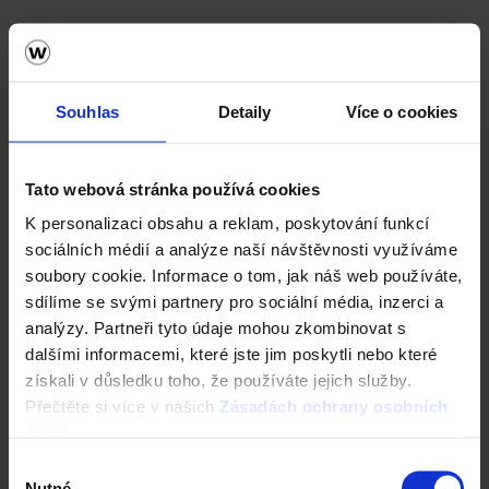
KONTAKTY PRODEJNÍHO TÝMU
Zajímá vás kde nakoupit zdivo?
Souhlas
Detaily
Více o cookies
Pokračujte na mapy prodejních oblastí, stavebnin
a stavebních firem.
Tato webová stránka používá cookies
K personalizaci obsahu a reklam, poskytování funkcí
MAPA PRODEJNÍCH OBLASTÍ
sociálních médií a analýze naší návštěvnosti využíváme
soubory cookie. Informace o tom, jak náš web používáte,
Dokumenty ke stažení
sdílíme se svými partnery pro sociální média, inzerci a
analýzy. Partneři tyto údaje mohou zkombinovat s
Prohlédněte si dokumenty ke stavebním materiálům -
dalšími informacemi, které jste jim poskytli nebo které
cihlám, stropům, překladům, zdicímu pojivu a nářadí.
získali v důsledku toho, že používáte jejich služby.
Přečtěte si více v našich
Zásadách ochrany osobních
DOKUMENTY KE STAŽENÍ
údajů
.
Výběr
Nutné