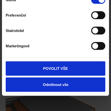
souhlasu
Preferenční
Statistické
Marketingové
Kalkulace a cenová nabídka
ZDARMA zpracujeme cenovou nabídku na cihly,
překlady a stropy Porotherm.
POVOLIT VŠE
Kalkulace a cenová nabídka >
Odmítnout vše