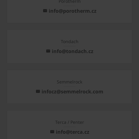
Porotherm
info@porotherm.cz
Tondach
info@tondach.cz
Semmelrock
infocz@semmelrock.com
Terca / Penter
info@terca.cz